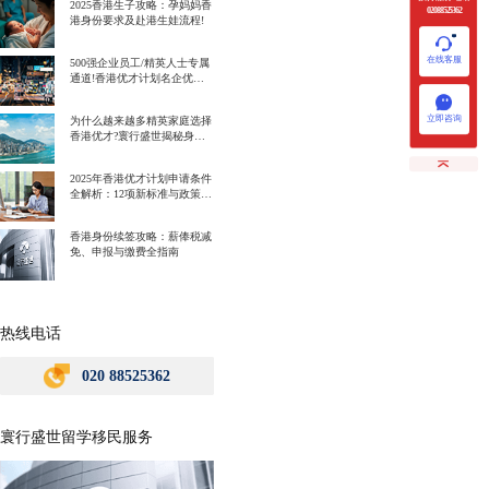
2025香港生子攻略：孕妈妈香
020 88525362
港身份要求及赴港生娃流程!
在线客服
500强企业员工/精英人士专属
通道!香港优才计划名企优势
一次讲明白!
立即咨询
为什么越来越多精英家庭选择
香港优才?寰行盛世揭秘身份
规划背后的教育红利
2025年香港优才计划申请条件
全解析：12项新标准与政策解
读
香港身份续签攻略：薪俸税减
免、申报与缴费全指南
热线电话
020 88525362
寰行盛世留学移民服务