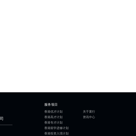
服务项目
香港优才计划
关于寰行
香港高才计划
资讯中心
司
香港专才计划
香港留学进修计划
香港投资入境计划