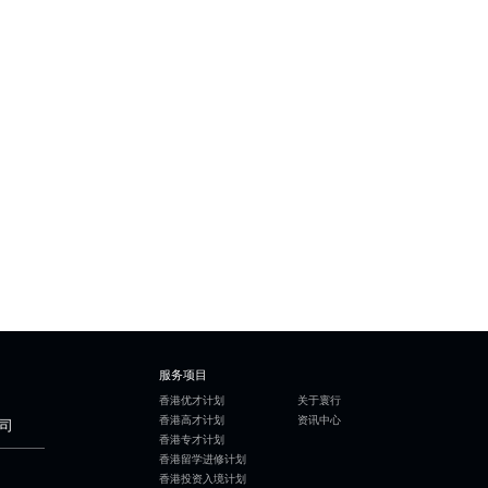
服务项目
香港优才计划
关于寰行
香港高才计划
资讯中心
司
香港专才计划
香港留学进修计划
香港投资入境计划