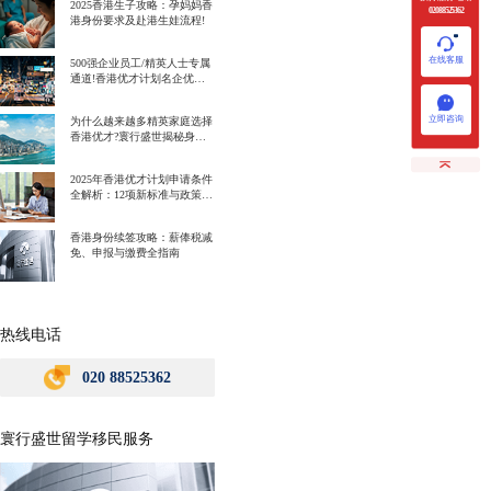
2025香港生子攻略：孕妈妈香
020 88525362
港身份要求及赴港生娃流程!
在线客服
500强企业员工/精英人士专属
通道!香港优才计划名企优势
一次讲明白!
立即咨询
为什么越来越多精英家庭选择
香港优才?寰行盛世揭秘身份
规划背后的教育红利
2025年香港优才计划申请条件
全解析：12项新标准与政策解
读
香港身份续签攻略：薪俸税减
免、申报与缴费全指南
热线电话
020 88525362
寰行盛世留学移民服务