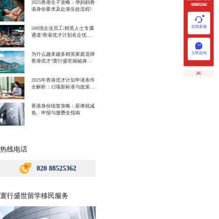
2025香港生子攻略：孕妈妈香
020 88525362
港身份要求及赴港生娃流程!
在线客服
500强企业员工/精英人士专属
通道!香港优才计划名企优势
一次讲明白!
立即咨询
为什么越来越多精英家庭选择
香港优才?寰行盛世揭秘身份
规划背后的教育红利
2025年香港优才计划申请条件
全解析：12项新标准与政策解
读
香港身份续签攻略：薪俸税减
免、申报与缴费全指南
热线电话
020 88525362
寰行盛世留学移民服务