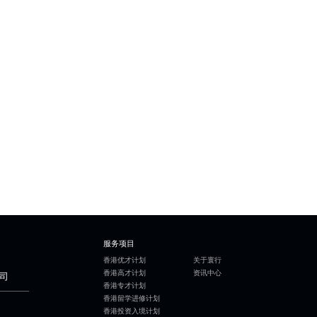
服务项目
香港优才计划
关于寰行
香港高才计划
资讯中心
司
香港专才计划
香港留学进修计划
香港投资入境计划