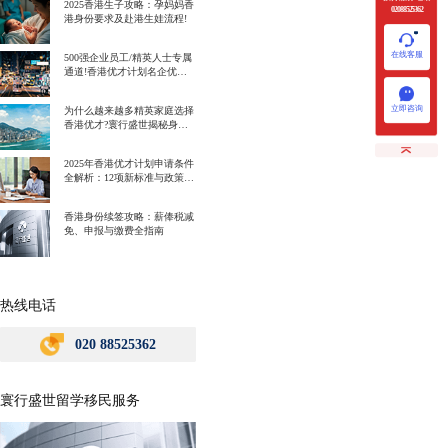
2025香港生子攻略：孕妈妈香
020 88525362
港身份要求及赴港生娃流程!
在线客服
500强企业员工/精英人士专属
通道!香港优才计划名企优势
一次讲明白!
立即咨询
为什么越来越多精英家庭选择
香港优才?寰行盛世揭秘身份
规划背后的教育红利
2025年香港优才计划申请条件
全解析：12项新标准与政策解
读
香港身份续签攻略：薪俸税减
免、申报与缴费全指南
热线电话
020 88525362
寰行盛世留学移民服务