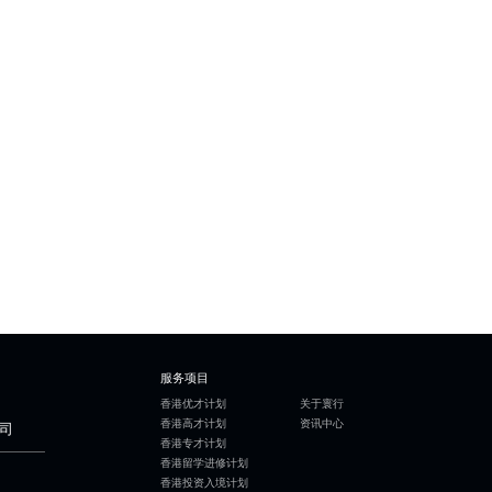
服务项目
香港优才计划
关于寰行
香港高才计划
资讯中心
司
香港专才计划
香港留学进修计划
香港投资入境计划