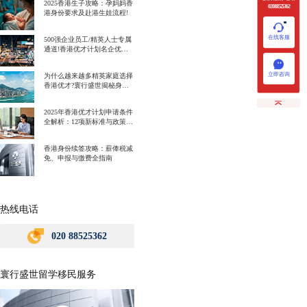
2025香港生子攻略：孕妈妈香
020 88525362
港身份要求及赴港生娃流程!
在线客服
500强企业员工/精英人士专属
通道!香港优才计划名企优势
一次讲明白!
立即咨询
为什么越来越多精英家庭选择
香港优才?寰行盛世揭秘身份
规划背后的教育红利
2025年香港优才计划申请条件
全解析：12项新标准与政策解
读
香港身份续签攻略：薪俸税减
免、申报与缴费全指南
热线电话
020 88525362
寰行盛世留学移民服务