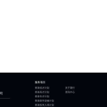
服务项目
香港优才计划
关于寰行
香港高才计划
资讯中心
司
香港专才计划
香港留学进修计划
香港投资入境计划