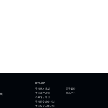
服务项目
香港优才计划
关于寰行
香港高才计划
资讯中心
司
香港专才计划
香港留学进修计划
香港投资入境计划