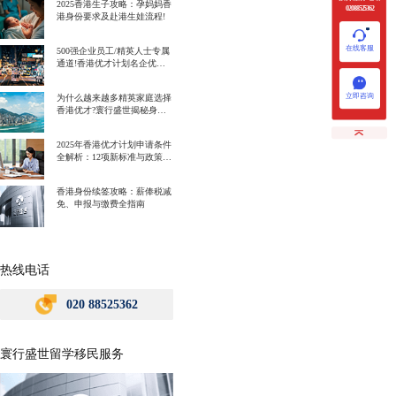
2025香港生子攻略：孕妈妈香
020 88525362
港身份要求及赴港生娃流程!
在线客服
500强企业员工/精英人士专属
通道!香港优才计划名企优势
一次讲明白!
立即咨询
为什么越来越多精英家庭选择
香港优才?寰行盛世揭秘身份
规划背后的教育红利
2025年香港优才计划申请条件
全解析：12项新标准与政策解
读
香港身份续签攻略：薪俸税减
免、申报与缴费全指南
热线电话
020 88525362
寰行盛世留学移民服务