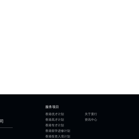
服务项目
香港优才计划
关于寰行
香港高才计划
资讯中心
司
香港专才计划
香港留学进修计划
香港投资入境计划