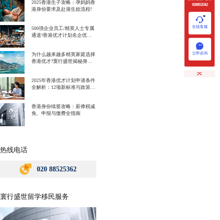
2025香港生子攻略：孕妈妈香
020 88525362
港身份要求及赴港生娃流程!
在线客服
500强企业员工/精英人士专属
通道!香港优才计划名企优势
一次讲明白!
立即咨询
为什么越来越多精英家庭选择
香港优才?寰行盛世揭秘身份
规划背后的教育红利
2025年香港优才计划申请条件
全解析：12项新标准与政策解
读
香港身份续签攻略：薪俸税减
免、申报与缴费全指南
热线电话
020 88525362
寰行盛世留学移民服务