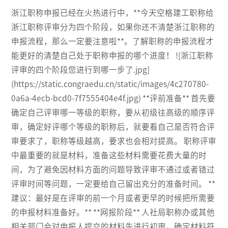
浙江职称申报已经在火热进行中，**今天空格建工职称给
浙江职称评审分为四个阶段，如果你还不清楚浙江职称的
申报流程，那么一定要注意啦**。了解职称的申报流程才
能更好的清楚自己处于职称申报的哪个进度！ ![浙江职称
评审的四个阶段您进行到哪一步了.jpg]
(https://static.congraedu.cn/static/images/4c270780-
0a6a-4ecb-bcd0-7f7555404e4f.jpg) **评前准备** 首先要
确定自己评审哪一等级的职称，要从初级往高级的顺序评
审，确定好评哪个等级的职称后，就要看自己是否符合评
审要求了，职称等级越高，要求也会相对提高。 职称评审
中最重要的就是材料，准备这些材料需要花费大量的时
间，为了避免因材料方面的问题导致评审不通过或者错过
评审时间等问题，一定要给自己留出充分的准备时间。 **
建议：最好是在评审的前一个月或者更早的时候把所需要
的申报材料准备好。** **网报阶段** 人社局职称办或其他
相关部门会对申报人提交的材料先进行初审。确定材料符