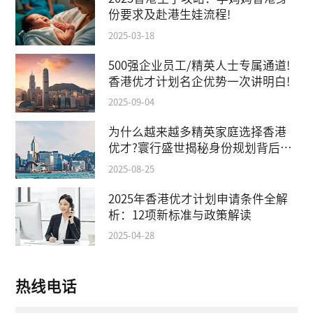
份要求及赴港生娃流程!
2025-03-18
500强企业员工/精英人士专属通道!
香港优才计划名企优势一次讲明白!
2025-09-04
为什么越来越多精英家庭选择香港
优才?寰行盛世揭秘身份规划背后的
教育红利
2025-08-25
2025年香港优才计划申请条件全解
析：12项新标准与政策解读
2025-04-28
热线电话