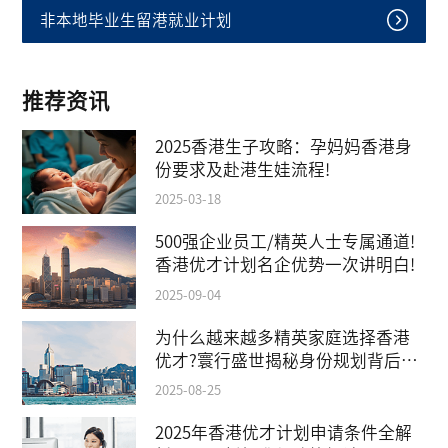
非本地毕业生留港就业计划
推荐资讯
2025香港生子攻略：孕妈妈香港身
份要求及赴港生娃流程!
2025-03-18
500强企业员工/精英人士专属通道!
香港优才计划名企优势一次讲明白!
2025-09-04
为什么越来越多精英家庭选择香港
优才?寰行盛世揭秘身份规划背后的
教育红利
2025-08-25
2025年香港优才计划申请条件全解