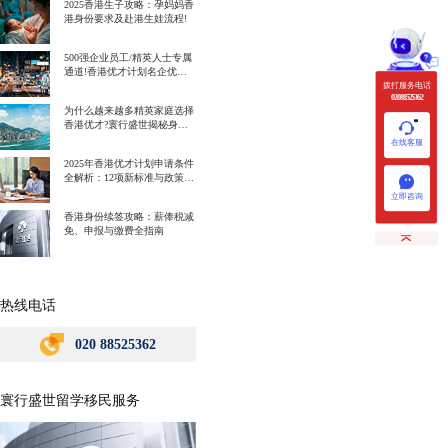
2025香港生子攻略：孕妈妈香
港身份要求及赴港生娃流程!
500强企业员工/精英人士专属
通道!香港优才计划名企优势
一次讲明白!
拨打服务电话
020 88525362
为什么越来越多精英家庭选择
香港优才?寰行盛世揭秘身份
规划背后的教育红利
在线客服
2025年香港优才计划申请条件
全解析：12项新标准与政策解
读
立即咨询
香港身份续签攻略：薪俸税减
免、申报与缴费全指南
热线电话
020 88525362
寰行盛世留学移民服务