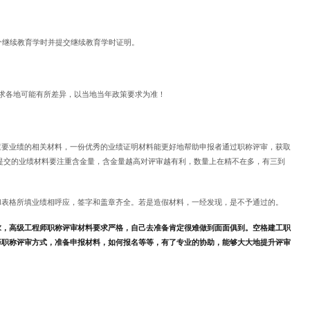
个继续教育学时并提交继续教育学时证明。
求各地可能有所差异，以当地当年政策要求为准！
重要业绩的相关材料，一份优秀的业绩证明材料能更好地帮助申报者通过职称评审，获取
提交的业绩材料要注重含金量，含金量越高对评审越有利，数量上在精不在多，有三到
和表格所填业绩相呼应，签字和盖章齐全。若是造假材料，一经发现，是不予通过的。
求，高级工程师职称评审材料要求严格，自己去准备肯定很难做到面面俱到。空格建工职
择职称评审方式，准备申报材料，如何报名等等，有了专业的协助，能够大大地提升评审