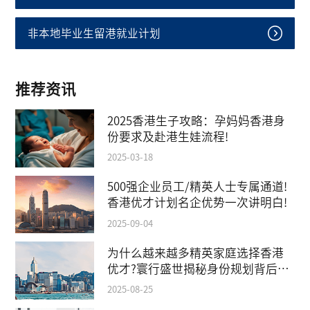
非本地毕业生留港就业计划
推荐资讯
2025香港生子攻略：孕妈妈香港身
份要求及赴港生娃流程!
2025-03-18
500强企业员工/精英人士专属通道!
香港优才计划名企优势一次讲明白!
2025-09-04
为什么越来越多精英家庭选择香港
优才?寰行盛世揭秘身份规划背后的
教育红利
2025-08-25