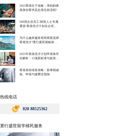
2025香港生子攻略：孕妈妈香
港身份要求及赴港生娃流程!
500强企业员工/精英人士专属
通道!香港优才计划名企优势
一次讲明白!
为什么越来越多精英家庭选择
香港优才?寰行盛世揭秘身份
规划背后的教育红利
2025年香港优才计划申请条件
全解析：12项新标准与政策解
读
香港身份续签攻略：薪俸税减
免、申报与缴费全指南
热线电话
020 88525362
寰行盛世留学移民服务