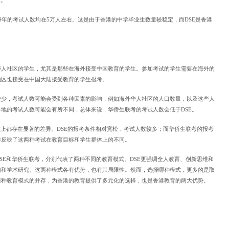
，每年的考试人数均在5万人左右。这是由于香港的中学毕业生数量较稳定，而DSE是香港
华人社区的学生，尤其是那些在海外接受中国教育的学生。参加考试的学生需要在海外的
地区也接受在中国大陆接受教育的学生报考。
较少，考试人数可能会受到各种因素的影响，例如海外华人社区的人口数量，以及这些人
地的考试人数可能会有所不同，总体来说，华侨生联考的考试人数会低于DSE。
数上都存在显著的差异。DSE的报考条件相对宽松，考试人数较多；而华侨生联考的报考
异反映了这两种考试在教育目标和学生群体上的不同。
SE和华侨生联考，分别代表了两种不同的教育模式。DSE更强调全人教育、创新思维和
础和学术研究。这两种模式各有优势，也有其局限性。然而，选择哪种模式，更多的是取
两种教育模式的并存，为香港的教育提供了多元化的选择，也是香港教育的两大优势。