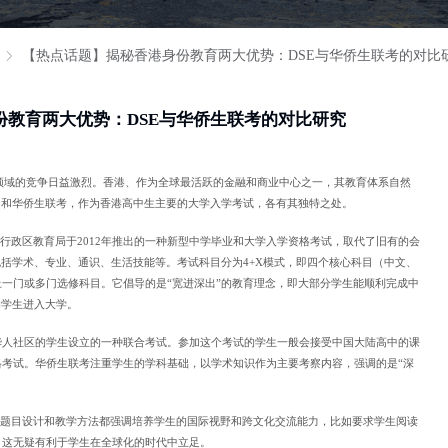
【热点话题】揭秘香港身份教育两大优势：DSE与华侨生联考的对比
份教育两大优势：DSE与华侨生联考的对比研究
育领域的竞争日益激烈。香港、作为全球最活跃的金融和商业中心之一，其教育体系自然
）和华侨生联考，作为香港高中生主要的大学入学考试，各有其独特之处。
别行政区教育局于2012年推出的一种新型中学毕业和大学入学资格考试，取代了旧有的会
包括学术、专业、通识、生活技能等。考试科目分为4+X模式，即四个核心科目（中文、
一门或多门选修科目。它倡导的是“宽进深出”的教育理念，即大部分学生能顺利完成中
的学生进入大学。
华人社区的学生设立的一种联合考试。参加这个考试的学生一般会接受中国大陆高中的课
格考试。华侨生联考注重学生的学科基础，以学术知识作为主要考察内容，强调的是“深
E的题目设计和教学方法都强调培养学生的国际视野和跨文化交流能力，比如要求学生阅读
，这无疑有利于学生在全球化的时代中立足。