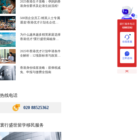
2025香港生子攻略：孕妈妈香
港身份要求及赴港生娃流程!
500强企业员工/精英人士专属
通道!香港优才计划名企优势
拨打服务电话
一次讲明白!
020 88525362
为什么越来越多精英家庭选择
香港优才?寰行盛世揭秘身份
在线客服
规划背后的教育红利
2025年香港优才计划申请条件
全解析：12项新标准与政策解
立即咨询
读
香港身份续签攻略：薪俸税减
免、申报与缴费全指南
热线电话
020 88525362
寰行盛世留学移民服务