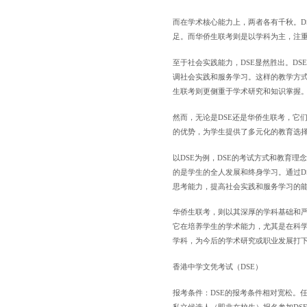
而在学术核心能力上，两者各有千秋。D
足。而华侨生联考则是以学科为主，注重
至于社会实践能力，DSE显然胜出。DS
调社会实践和服务学习。这样的教学方
生联考则更侧重于学术研究和知识掌握
然而，无论是DSE还是华侨生联考，它
的优势，为学生提供了多元化的教育选
以DSE为例，DSE的考试方式和教育
的是学生的全人发展和终身学习。通过D
思考能力，提高社会实践和服务学习的
华侨生联考，则以其深厚的学科基础和严
它在培养学生的学术能力，尤其是在科
学科，为今后的学术研究或职业发展打
香港中学文凭考试（DSE）
报考条件：DSE的报考条件相对宽松。
私立候选人（即非在校生）报名参加DS