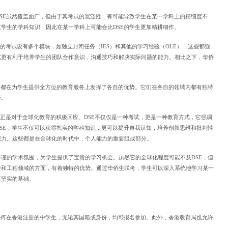
SE虽然覆盖面广，但由于其考试的宽泛性，有可能导致学生在某一学科上的精细度不
学生的学科知识，因此在某一学科上可能会比DSE的学生更加精耕细作。
E的考试设有多个模块，如独立封闭任务（IES）和其他的学习经验（OLE），这些都强
式更有利于培养学生的团队合作意识，沟通技巧和解决实际问题的能力。相比之下，华侨
。
们都在为学生提供全方位的教育服务上发挥了各自的优势。它们在各自的领域内都有独特
择。
理念正是对于全球化教育的积极回应。DSE不仅仅是一种考试，更是一种教育方式，它强调
SE，学生不仅可以获得扎实的学科知识，更可以提升自我认知，培养创新思维和批判性
能力。这些都是在全球化的时代中，个人能力的重要组成部分。
谨的学术氛围，为学生提供了宝贵的学习机会。虽然它的全球化程度可能不及DSE，但
学和工程领域的方面，有着独特的优势。通过华侨生联考，学生可以深入系统地学习某一
下坚实的基础。
任何在香港注册的中学生，无论其国籍或身份，均可报名参加。此外，香港教育局也允许
E。