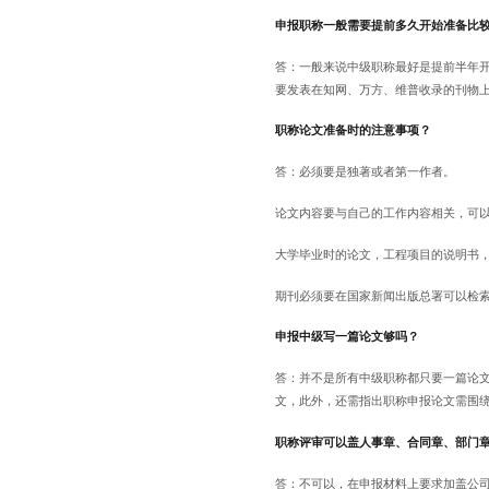
申报职称一般需要提前多久开始准备比
答：一般来说中级职称最好是提前半年开
要发表在知网、万方、维普收录的刊物
职称论文准备时的注意事项？
答：必须要是独著或者第一作者。
论文内容要与自己的工作内容相关，可
大学毕业时的论文，工程项目的说明书
期刊必须要在国家新闻出版总署可以检
申报中级写一篇论文够吗？
答：并不是所有中级职称都只要一篇论
文，此外，还需指出职称申报论文需围
职称评审可以盖人事章、合同章、部门
答：不可以，在申报材料上要求加盖公