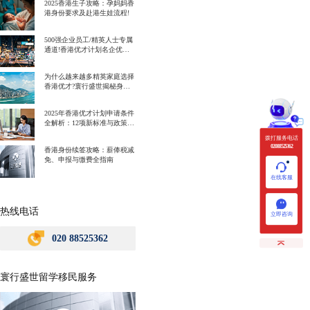
2025香港生子攻略：孕妈妈香
港身份要求及赴港生娃流程!
500强企业员工/精英人士专属
通道!香港优才计划名企优势
一次讲明白!
为什么越来越多精英家庭选择
香港优才?寰行盛世揭秘身份
规划背后的教育红利
2025年香港优才计划申请条件
全解析：12项新标准与政策解
读
拨打服务电话
020 88525362
香港身份续签攻略：薪俸税减
免、申报与缴费全指南
在线客服
热线电话
立即咨询
020 88525362
寰行盛世留学移民服务