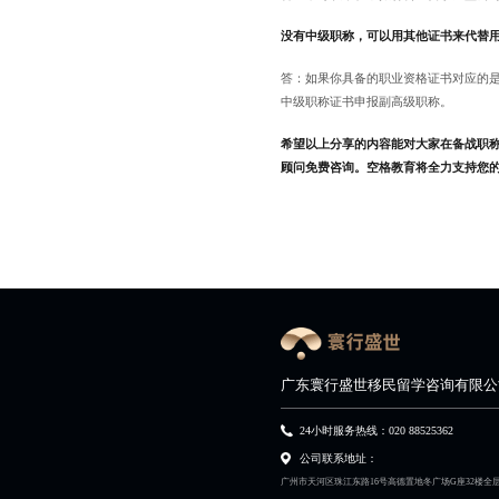
没有中级职称，可以用其他证书来代替
答：如果你具备的职业资格证书对应的
中级职称证书申报副高级职称。
希望以上分享的内容能对大家在备战职
顾问免费咨询。空格教育将全力支持您
广东寰行盛世移民留学咨询有限公
24小时服务热线：020 88525362
公司联系地址：
广州市天河区珠江东路16号高德置地冬广场G座32楼全