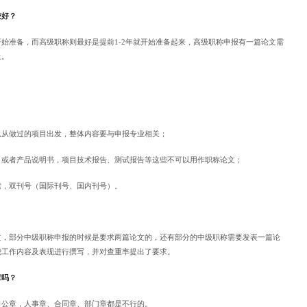
较好？
始准备，而高级职称则最好是提前1-2年就开始准备起来，高级职称申报有一篇论文需
上。
以从做过的项目出发，整体内容要与申报专业相关；
，或者产品说明书，项目技术报告、测试报告等这些不可以用作职称论文；
索，双刊号（国际刊号、国内刊号）。
文，部分中级职称申报的时候是要求两篇论文的，还有部分的中级职称需要发表一篇论
绕工作内容及表现进行撰写，并对查重率提出了要求。
章吗？
司公章，人事章、合同章、部门章都是不行的。