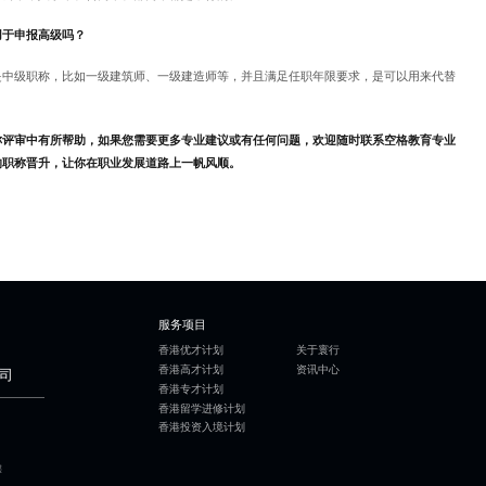
用于申报高级吗？
是中级职称，比如一级建筑师、一级建造师等，并且满足任职年限要求，是可以用来代替
称评审中有所帮助，如果您需要更多专业建议或有任何问题，欢迎随时联系空格教育专业
的职称晋升，让你在职业发展道路上一帆风顺。
服务项目
香港优才计划
关于寰行
香港高才计划
资讯中心
司
香港专才计划
香港留学进修计划
香港投资入境计划
层