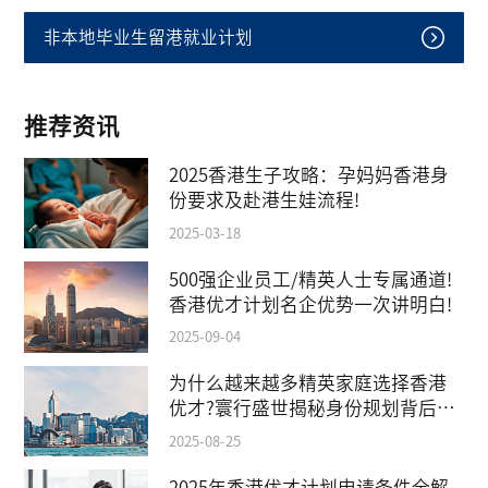
非本地毕业生留港就业计划
推荐资讯
2025香港生子攻略：孕妈妈香港身
份要求及赴港生娃流程!
2025-03-18
500强企业员工/精英人士专属通道!
香港优才计划名企优势一次讲明白!
2025-09-04
为什么越来越多精英家庭选择香港
优才?寰行盛世揭秘身份规划背后的
教育红利
2025-08-25
2025年香港优才计划申请条件全解