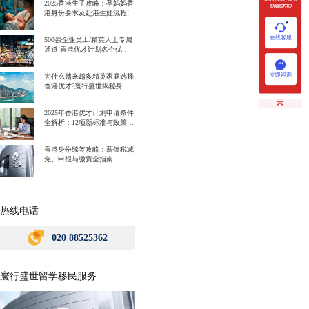
2025香港生子攻略：孕妈妈香
020 88525362
港身份要求及赴港生娃流程!
在线客服
500强企业员工/精英人士专属
通道!香港优才计划名企优势
一次讲明白!
立即咨询
为什么越来越多精英家庭选择
香港优才?寰行盛世揭秘身份
规划背后的教育红利
2025年香港优才计划申请条件
全解析：12项新标准与政策解
读
香港身份续签攻略：薪俸税减
免、申报与缴费全指南
热线电话
020 88525362
寰行盛世留学移民服务