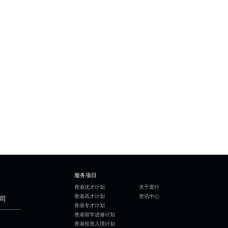
服务项目
香港优才计划
关于寰行
香港高才计划
资讯中心
司
香港专才计划
香港留学进修计划
香港投资入境计划