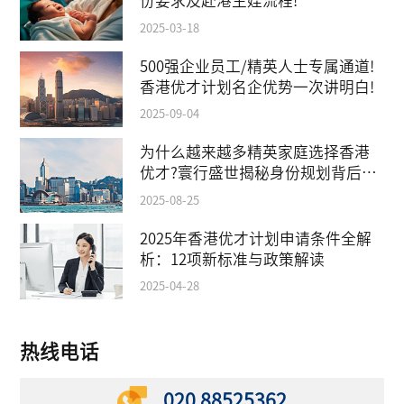
份要求及赴港生娃流程!
2025-03-18
500强企业员工/精英人士专属通道!
香港优才计划名企优势一次讲明白!
2025-09-04
为什么越来越多精英家庭选择香港
优才?寰行盛世揭秘身份规划背后的
教育红利
2025-08-25
2025年香港优才计划申请条件全解
析：12项新标准与政策解读
2025-04-28
热线电话
020 88525362