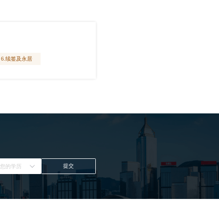
6.续签及永居
提交
择您的学历