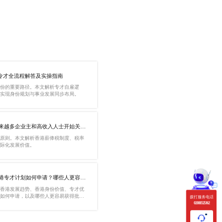
专才全流程解答及实操指南
份的重要路径。本文解析专才自雇逻
实现身份规划与事业发展同步布局。
越来越多企业主和高收入人士开始关注
原则。本文解析香港薪俸税制度、税率
际化发展价值。
香港专才计划如何申请？哪些人更容易
从香港发展趋势、香港身份价值、专才优
如何申请，以及哪些人更容易获得批
拨打服务电话
020 88525362