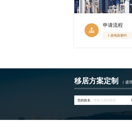
申请流程
1.咨询及签约
移居方案定制
（ 盛
您的姓名: