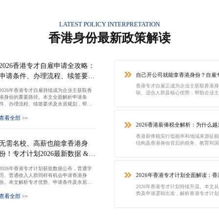
LATEST POLICY INTERPRETATION
香港身份最新政策解读
2026香港专才自雇申请全攻略：
自己开公司就能拿香港身份？自雇
申请条件、办理流程、续签要求
一次讲清
香港专才自雇正成为企业主获取香港身
2026年香港专才自雇持续成为企业主获取香
辑、适合人群及核心优势，帮助企业主
港身份的重要路径。本文全面解析申请条
件、办理流程、续签要求及永居规划，帮助
创业者科学布局香港身份。
查看全部 >>
2026香港薪俸税全解析：为什么
香港身份？
香港薪俸税实行低税率和地域来源征税
无需名校、高薪也能拿香港身
结构及香港身份背后的税务、教育和国
份！专才计划2026最新数据 &
全攻略
2026年香港专才计划获批数据公布，普通学
2026年香港专才计划全面解读：
历、普通收入人群同样有机会申请香港身
份。本文解析专才优势、申请条件及永居路
获批？
2026年香港专才计划持续升温。本文
径，帮助职场人和企业主把握香港身份机
势及申请逻辑出发，解析香港专才计划
查看全部 >>
遇。
准。