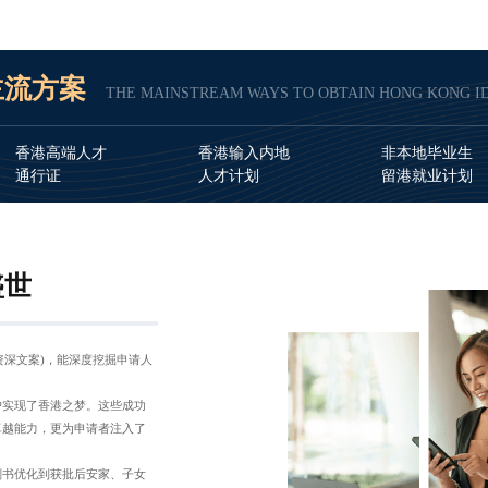
主流方案
THE MAINSTREAM WAYS TO OBTAIN HONG KONG I
香港高端人才
香港输入内地
非本地毕业生
通行证
人才计划
留港就业计划
盛世
+资深文案)，能深度挖掘申请人
户实现了香港之梦。这些成功
卓越能力，更为申请者注入了
划书优化到获批后安家、子女