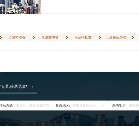
2.资料准备
3.递交申请
4.获得批复
5.身份证办理
世无界,移居选寰行 ）
请选择意向地区
请选
联系方式:
意向地区:
您的学历: