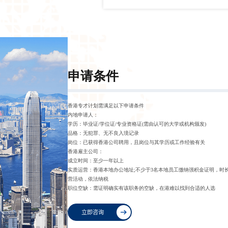
申请条件
香港专才计划需满足以下申请条件
内地申请人：
学历：毕业证/学位证/专业资格证(需由认可的大学或机构颁发)
品格：无犯罪、无不良入境记录
岗位：已获得香港公司聘用，且岗位与其学历或工作经验有关
香港雇主公司：
成立时间：至少一年以上
实质运营：香港本地办公地址;不少于3名本地员工缴纳强积金证明，时长
营活动，依法纳税
职位空缺：需证明确实有该职务的空缺，在港难以找到合适的人选
立即咨询