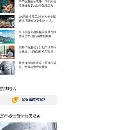
2025香港生子攻略：孕妈妈香
港身份要求及赴港生娃流程!
500强企业员工/精英人士专属
通道!香港优才计划名企优势
一次讲明白!
为什么越来越多精英家庭选择
香港优才?寰行盛世揭秘身份
规划背后的教育红利
2025年香港优才计划申请条件
全解析：12项新标准与政策解
读
香港身份续签攻略：薪俸税减
免、申报与缴费全指南
热线电话
020 88525362
寰行盛世留学移民服务