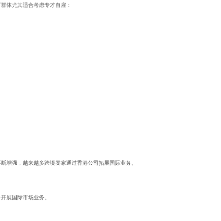
下群体尤其适合考虑专才自雇：
。
不断增强，越来越多跨境卖家通过香港公司拓展国际业务。
台开展国际市场业务。