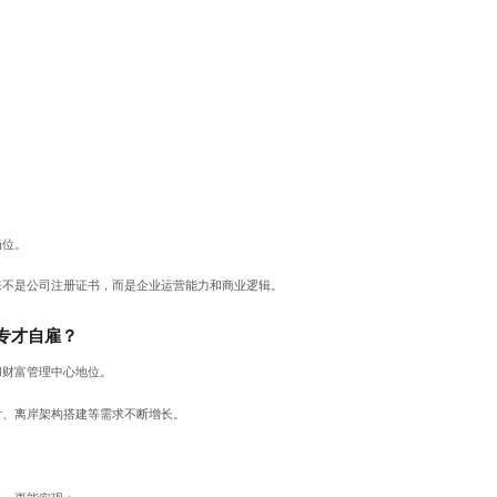
岗位。
来不是公司注册证书，而是企业运营能力和商业逻辑。
专才自雇？
和财富管理中心地位。
付、离岸架构搭建等需求不断增长。