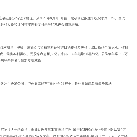
要在股份转让时出现。从2021年8月1日开始，股权转让的厘印税税率为0.2%。因此，
在进行股份转让时可能需要支付的厘印税也会相应增加。
港仅对烟草、甲醇、燃油及含酒精饮料征收进口消费税及关税，出口商品全面免税。税制
税、无资本利得税、无股息利息预扣税，并自2005年起取消遗产税。居民每年享13.2万
亲属等条件者可叠加专项减免
纷纷注册香港公司，但在后续经营与维护的过程中，往往容易疏忽薪俸税缴纳
宅物业人士的负担，香港财政预算案宣布将征收100元印花税的物业价值上限从300万
预计可惠及约15%的物业成交个案，政府印花税收入每年将减少约4亿元。以400万元楼