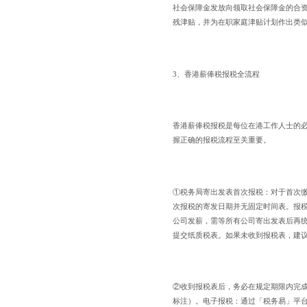
社会保障金发放向领取社会保障金的合
残津贴，并为在职家庭津贴计划作出类似
3、香港薪俸税报税全流程
香港薪俸税报税是每位在港工作人士的必
握正确的报税流程至关重要。
①税务局寄出发表首次报税：对于首次
次报税的寄发日期并无固定时间表。报税
公司发薪，需等所有公司寄出发表后再统
提交纸质税表。如果未收到报税表，建议
②收到报税表后，务必在规定期限内完
标注）。电子报税：通过「税务易」平