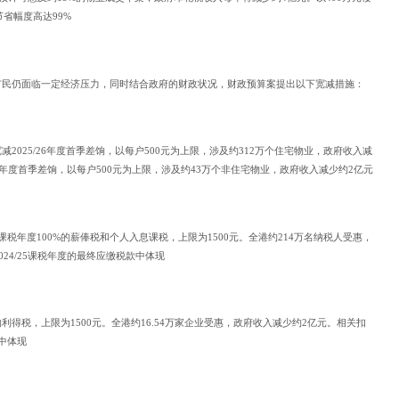
节省幅度高达99%
市民仍面临一定经济压力，同时结合政府的财政状况，财政预算案提出以下宽减措施：
2025/26年度首季差饷，以每户500元为上限，涉及约312万个住宅物业，政府收入减
26年度首季差饷，以每户500元为上限，涉及约43万个非住宅物业，政府收入减少约2亿元
5课税年度100%的薪俸税和个人入息课税，上限为1500元。全港约214万名纳税人受惠，
24/25课税年度的最终应缴税款中体现
0%的利得税，上限为1500元。全港约16.54万家企业受惠，政府收入减少约2亿元。相关扣
款中体现