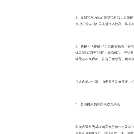
4、厘印税与内地的印花税相似，厘印税主
企业在设立时如果注册资本较高，将来
5、关税和消费税 作为自由贸易港，香
体系呈现"四无"特征：无增值税、无销售
港元基本免税额，符合子女教育、赡养
很多内地企业家，由于业务发展需要，
2、香港财政预算案税收新政策
印花税调整为减轻购买低价值住宅及非住
元提高至400万元，即日生效。这一调整