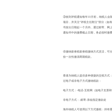
③收到评税通知每年10月初，纳税人会
项目，并关注“评税主任附注”部分（如
书发出日期起一个月内，通过邮寄、网
通知书中的缴费截止日期，务必按时缴
④缴纳薪俸税薪俸税缴纳方式灵活，可分
份一次性缴清两期税款。
香港为纳税人提供多种便捷的交税方式
过电子或非电子方式缴纳税款：
电子方式：-电话-互联网（如电子支票和
非电子方式：-邮寄-亲临指定缴款处
海外纳税人可使用以下方式缴税：持有香