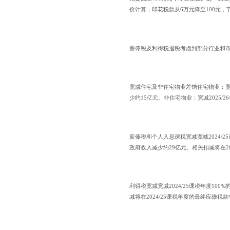
价计算，印花税款从6万元降至100元，
薪俸税及利得税退税考虑到部分行业和
宽减住宅及非住宅物业差饷住宅物业：宽减
少约15亿元。非住宅物业：宽减2025/
薪俸税和个人入息课税宽减宽减2024/2
政府收入减少约29亿元。相关扣减将在20
利得税宽减宽减2024/25课税年度10
减将在2024/25课税年度的最终应缴税