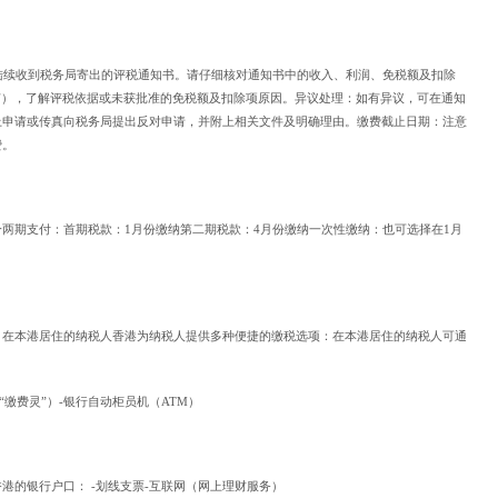
陆续收到税务局寄出的评税通知书。请仔细核对通知书中的收入、利润、免税额及扣除
有），了解评税依据或未获批准的免税额及扣除项原因。异议处理：如有异议，可在通知
上申请或传真向税务局提出反对申请，并附上相关文件及明确理由。缴费截止日期：注意
费。
两期支付：首期税款：1月份缴纳第二期税款：4月份缴纳一次性缴纳：也可选择在1月
：在本港居住的纳税人香港为纳税人提供多种便捷的缴税选项：在本港居住的纳税人可通
“缴费灵”）-银行自动柜员机（ATM）
港的银行户口： -划线支票-互联网（网上理财服务）