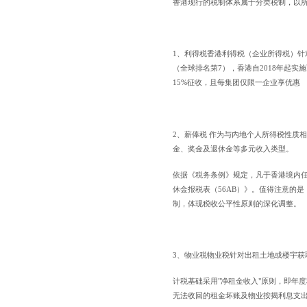
香港现行的税制体系属于分类税制，以
1、利得税香港利得税（企业所得税）针
（全球排名第7），香港自2018年起实施两
15%征收，且每集团仅限一企业享优惠
2、薪俸税 作为与内地个人所得税性质
金、奖金及退休金等多元收入类型。
依据《税务条例》规定，凡于香港境内
休金报税表（56AB）》。值得注意的是
制，体现税收公平性原则的深化调整。
3、物业税物业税针对出租土地或楼宇获
计税基础采用"净租金收入"原则，即年
无法收回的租金坏账及物业按揭利息支