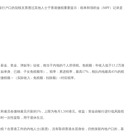
银行户口的划线支票透过其他人士于香港缴税重要提示：税单和强积金（MPF）记录是
薪金、奖金、津贴等）征收，相当于内地的个人所得税。免税额：年收入低于13.2万港
如单身、已婚、子女免税额等）。税率：累进税率，最高17%，相比内地最高45%的税
额 = （实际收入 - 免税额 - 扣除额）×对应税率。
和雇员各缴纳雇员月薪的5%，上限为每月1,500港元。收益：资金由银行进行低风险投
休时一次性提取，用于退休生活。
税？在香港工作的内地人士(港漂)，没有取得香港永居身份，仍然保留内地户口的，基