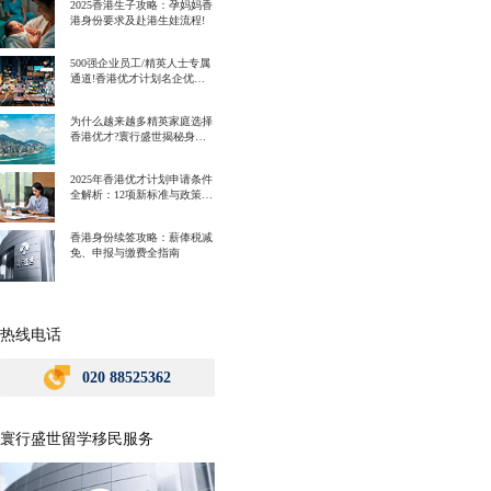
2025香港生子攻略：孕妈妈香
港身份要求及赴港生娃流程!
500强企业员工/精英人士专属
通道!香港优才计划名企优势
一次讲明白!
为什么越来越多精英家庭选择
香港优才?寰行盛世揭秘身份
规划背后的教育红利
2025年香港优才计划申请条件
全解析：12项新标准与政策解
读
香港身份续签攻略：薪俸税减
免、申报与缴费全指南
热线电话
020 88525362
寰行盛世留学移民服务