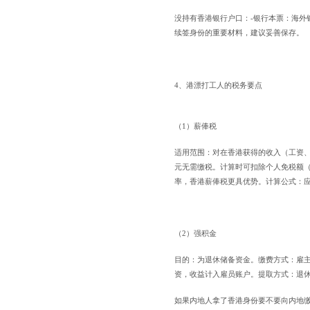
没持有香港银行户口：-银行本票：海外
续签身份的重要材料，建议妥善保存。
4、港漂打工人的税务要点
（1）薪俸税
适用范围：对在香港获得的收入（工资、
元无需缴税。计算时可扣除个人免税额（
率，香港薪俸税更具优势。计算公式：应缴税
（2）强积金
目的：为退休储备资金。缴费方式：雇主
资，收益计入雇员账户。提取方式：退
如果内地人拿了香港身份要不要向内地缴