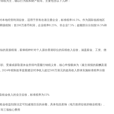
所得税为主，辅以行为税和财产税等。主要包含以下几种：
对本地经营利润征收，适用于所有在港注册企业，标准税率16.5%。作为国际低税地区
级税制：首200万港币利润，企业税率8.25%、非企业7.5%；超额部分分别按16.5%和
相似的直接税项，薪俸税种针对个人源自香港职位的应税收入征收，涵盖薪金、工资、佣
任职、受雇或获取退休金所得均需履行纳税义务，核心申报载体为《雇主填报的薪酬及退
，2024年税制改革提案建议对净收入超过500万港元的超高收入群体实施标准税率分级
取租金收入的业主征收，标准税率为15%
度租金收益扣除法定可扣减项目后的余额，具体包括差饷（地方政府征收的物业税项）、
出等三项核心费用