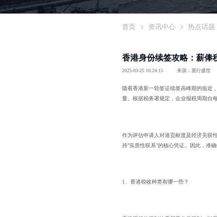
首页
资讯中心
热点话题
香港身份续签攻略：薪俸
2025-03-25 16:24:15
来源：寰行盛世
随着香港新一轮签证续签高峰期的临近，
量。根据税务署规定，企业报税周期自每
作为评估申请人对港贡献度及经济关联
持"实质性联系"的核心凭证。因此，准
1、香港税收种类有哪一些？