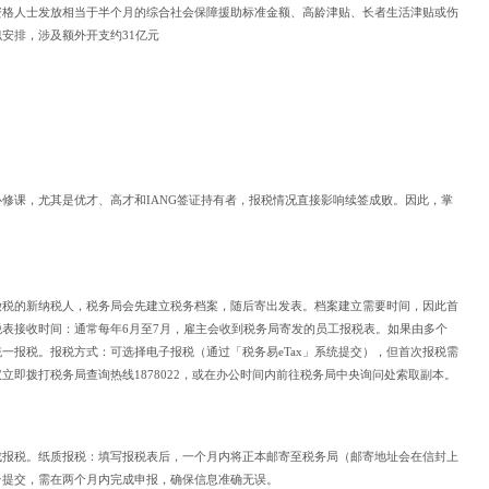
资格人士发放相当于半个月的综合社会保障援助标准金额、高龄津贴、长者生活津贴或伤
安排，涉及额外开支约31亿元
修课，尤其是优才、高才和IANG签证持有者，报税情况直接影响续签成败。因此，掌
缴税的新纳税人，税务局会先建立税务档案，随后寄出发表。档案建立需要时间，因此首
表接收时间：通常每年6月至7月，雇主会收到税务局寄发的员工报税表。如果由多个
一报税。报税方式：可选择电子报税（通过「税务易eTax」系统提交），但首次报税需
立即拨打税务局查询热线1878022，或在办公时间内前往税务局中央询问处索取副本。
成报税。纸质报税：填写报税表后，一个月内将正本邮寄至税务局（邮寄地址会在信封上
台提交，需在两个月内完成申报，确保信息准确无误。