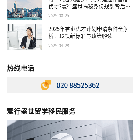
优才?寰行盛世揭秘身份规划背后的
教育红利
2025-08-25
2025年香港优才计划申请条件全解
析：12项新标准与政策解读
2025-04-28
热线电话
020 88525362
寰行盛世留学移民服务