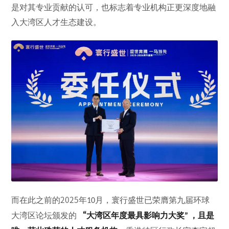
是对其专业贡献的认可，也标志着专业机构正更深度地融
入大湾区人才生态建设。
而在此之前的
2025
年
月，寰行盛世已荣膺第九届环球
10
大湾区论坛颁发的
“
大湾区年度最具影响力大奖
，
且是
”