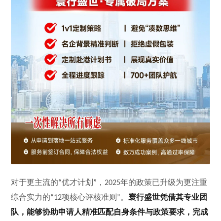
对于更主流的
优才计划
，
年的政策已升级为更注重
“
”
2025
综合实力的
项核心评核准则
。
寰行盛世凭借其专业团
“12
”
队，能够协助申请人精准匹配自身条件与政策要求，完成