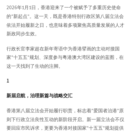
2026
年
月
日，香港迎来了一个被赋予了多重历史使命
1
1
的
新起点
。这一天，既是香港特别行政区第八届立法会
“
”
依法开始履新之日，也意味着多项聚焦高质量发展的人才
新政同步生效。
行政长官李家超在新年寄语中为香港擘画的主动对接国
家
十五五
规划、深度参与粤港澳大湾区建设的蓝图，在
“
”
这一天找到了生动的注脚。
1
新届启航，治理新篇与战略交汇
香港第八届立法会开始履行职责，标志着
爱国者治港
原
“
”
则下行政立法良性互动的新阶段开启。新一届立法会不仅
要回应市民诉求，更要为香港对接国家
十五五
规划提供
“
”