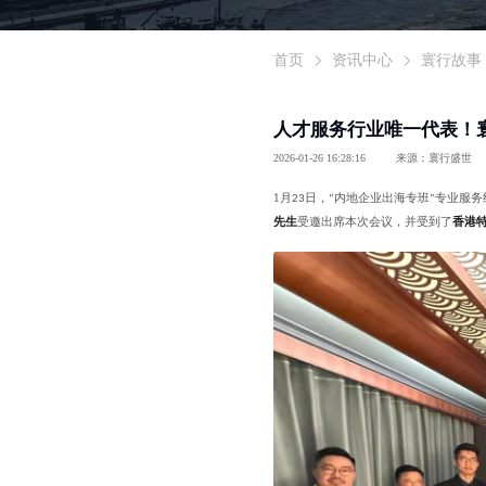
首页
资讯中心
寰行故事
人才服务行业唯一代表！
2026-01-26 16:28:16
来源：寰行盛世
1
月
日，
内地企业出海专班
专业服务
23
“
”
先生
受邀出席本次会议，并受到了
香港