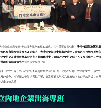
内地企业出海专班
专业服务组别的核心成员。其中重要嘉宾包括：
香港特别行政区政府
”
大湾区经贸协会荣誉会长及召集人、大湾区荣誉院士施家殷院士，大湾区可持续发展经贸
区经贸协会及香港传承基金创办人赖国伟博士，大湾区经贸协会秘书长吴海岳院士，大湾
盛世副总裁邱俊敏先生
等各专业界别代表。
建的一站式平台，由行政长官李家超在
年
月
日《施政报告》中宣布成立，旨在主
2025
9
17
展海外业务。专班整合
香港投资推广署
、
香港贸易发展局及香港驻内地办事处
资源
，由
商
提供全方位支持。