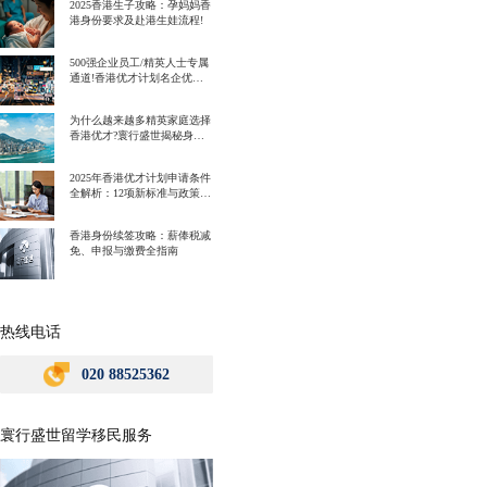
2025香港生子攻略：孕妈妈香
港身份要求及赴港生娃流程!
500强企业员工/精英人士专属
通道!香港优才计划名企优势
一次讲明白!
为什么越来越多精英家庭选择
香港优才?寰行盛世揭秘身份
规划背后的教育红利
2025年香港优才计划申请条件
全解析：12项新标准与政策解
读
香港身份续签攻略：薪俸税减
免、申报与缴费全指南
热线电话
020 88525362
寰行盛世留学移民服务