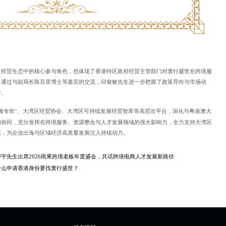
区经贸生态中的核心参与角色，也体现了香港特区政府经贸主管部门对寰行盛世在跨境服
。通过与副局长陈百里博士等嘉宾的交流，邱俊敏先生进一步把握了政策导向与市场动
考。
海专班
、大湾区经贸协会、大湾区可持续发展经贸智库等高层次平台，深化与粤港澳大
”
的协同，充分发挥在跨境服务、资源整合与人才发展领域的强大影响力，全力支持大湾区
态，为企业出海与区域经济高质量发展注入持续动力。
宇先生出席2026雨果跨境老板年度盛会，共话跨境电商人才发展新路径
什么申请香港身份要找寰行盛世？