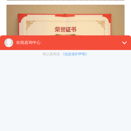
寰行盛世
CMO
李飞先生代表公司领取四川省出入境服务行
业
年度服务优秀奖
“2025
”