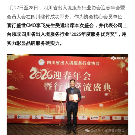
1
月
日至
日，四川省出入境服务行业协会迎春年会暨
27
28
会员大会在四川绵竹成功举办。作为协会核心会员单位，
寰行盛世
CMO
李飞先生受邀出席本次盛会，并代表公司上
台领取四川省出入境服务行业
年度服务优秀奖
，用
“2025
”
实力彰显品牌服务硬实力。