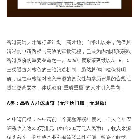
香港高端人才通行证计划（高才通）自推出以来，凭借其
清晰的申请路径与高效的审批流程，已成为内地精英获取
香港身份的重要渠道之一。
年度政策延续以
、
、
2026
A
B
C
三类通道为核心的三维筛选机制，虽然总体门槛保持明
确，但在审核端对收入来源的真实性与学历背景的合规性
提出更高要求，体现港府“重质重量”的人才引入导向。
类：高收入群体通道（无学历门槛，无限额）
A
✔ 申请门槛：在申请前一个完整评税年度内，个人全年应
评税收入达
万港元（约合
万元人民币），收入来源
250
230
须为薪金、分红或企业利润等经营性所得，投资性收益