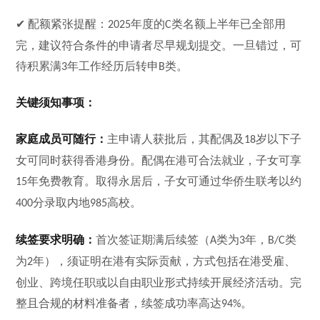
✔ 配额紧张提醒：
年度的
类名额上半年已全部用
2025
C
完，建议符合条件的申请者尽早规划提交。一旦错过，可
待积累满
年工作经历后转申
类。
3
B
关键须知事项：
家庭成员可随行：
主申请人获批后，其配偶及
岁以下子
18
女可同时获得香港身份。配偶在港可合法就业，子女可享
年免费教育。取得永居后，子女可通过华侨生联考以约
15
分录取内地
高校。
400
985
续签要求明确：
首次签证期满后续签（
类为
年，
类
A
3
B/C
为
年），须证明在港有实际贡献，方式包括在港受雇、
2
创业、跨境任职或以自由职业形式持续开展经济活动。完
整且合规的材料准备者，续签成功率高达
。
94%