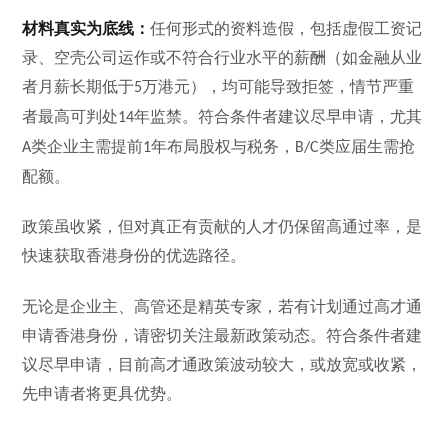
材料真实为底线：
任何形式的资料造假，包括虚假工资记
录、空壳公司运作或不符合行业水平的薪酬（如金融从业
者月薪长期低于
万港元），均可能导致拒签，情节严重
5
者最高可判处
年监禁。符合条件者建议尽早申请，尤其
14
类企业主需提前
年布局股权与税务，
类应届生需抢
A
1
B/C
配额。
政策虽收紧，但对真正有贡献的人才仍保留高通过率，是
快速获取香港身份的优选路径。
无论是企业主、高管还是精英专家，若有计划通过高才通
申请香港身份，请密切关注最新政策动态。符合条件者建
议尽早申请，目前高才通政策波动较大，或放宽或收紧，
先申请者将更具优势。