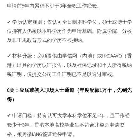
申请前
年内累积不少于
年全职工作经验。
5
3
✔ 学历认定规则：仅认可全日制本科学位，硕士或博士学
位持有人仍须以本科学历作为申请基础。附属学院、分校
及非正规教育形式的学历不被接纳。
✔ 材料升级：必须提供由学信网（内地）或
（香
HKCAAVQ
港）出具的学历认证报告，以及社保记录和个人所得税纳
税证明，仅提交公司工作证明已不足以通过审核。
类：应届或初入职场人士通道（年度配额
万个，先到先
C
1
得）
✔ 申请门槛：持有认可大学本科学位不足
年，且工作经
5
验少于
年。香港本地高校毕业生不符合此类别申请资
3
格，须另循
签证途径申请。
IANG