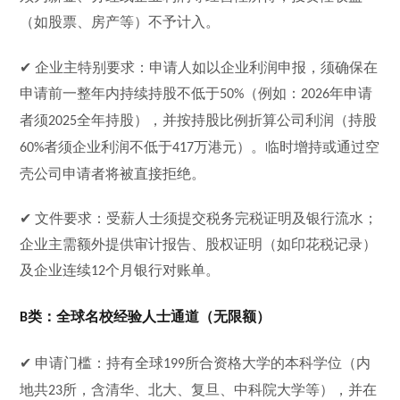
（如股票、房产等）不予计入。
✔ 企业主特别要求：申请人如以企业利润申报，须确保在
申请前一整年内持续持股不低于
（例如：
年申请
50%
2026
者须
全年持股），并按持股比例折算公司利润（持股
2025
者须企业利润不低于
万港元）。临时增持或通过空
60%
417
壳公司申请者将被直接拒绝。
✔ 文件要求：受薪人士须提交税务完税证明及银行流水；
企业主需额外提供审计报告、股权证明（如印花税记录）
及企业连续
个月银行对账单。
12
类：全球名校经验人士通道（无限额）
B
✔ 申请门槛：持有全球
所合资格大学的本科学位（内
199
地共
所，含清华、北大、复旦、中科院大学等），并在
23