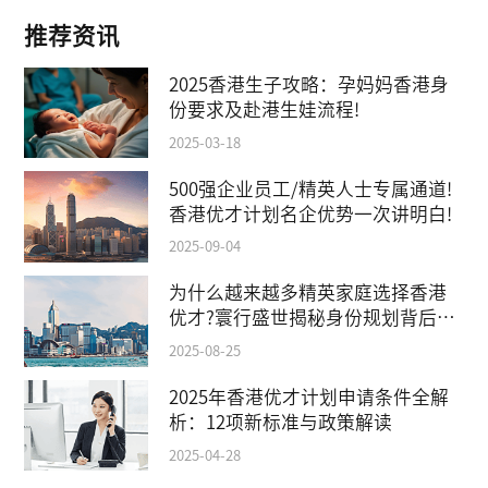
推荐资讯
2025香港生子攻略：孕妈妈香港身
份要求及赴港生娃流程!
2025-03-18
500强企业员工/精英人士专属通道!
香港优才计划名企优势一次讲明白!
2025-09-04
为什么越来越多精英家庭选择香港
优才?寰行盛世揭秘身份规划背后的
教育红利
2025-08-25
2025年香港优才计划申请条件全解
析：12项新标准与政策解读
2025-04-28