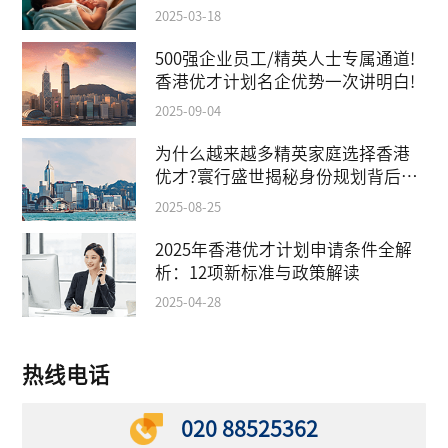
2025-03-18
500强企业员工/精英人士专属通道!
香港优才计划名企优势一次讲明白!
2025-09-04
为什么越来越多精英家庭选择香港
优才?寰行盛世揭秘身份规划背后的
教育红利
2025-08-25
2025年香港优才计划申请条件全解
析：12项新标准与政策解读
2025-04-28
热线电话
020 88525362