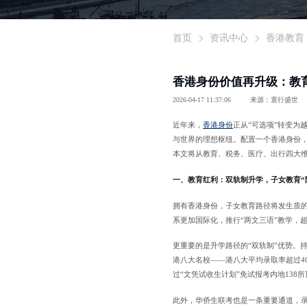
首页
资讯中心
香港教育
香港身份价值再升级：教
2026-04-17 11:37:06
来源：寰行盛世
近年来，
香港身份
正从“可选项”转变为
与世界的理想枢纽。配置一个香港身份，
本文将从教育、税务、医疗、出行四大维
一、教育红利：双轨制升学，子女教育“
拥有香港身份，子女教育路径将发生质的飞
系更加国际化，推行“两文三语”教学，超过5
更重要的是升学路径的“双轨制”优势。
港八大名校——港八大平均录取率超过40
过“文凭试收生计划”免试报考内地138
此外，华侨生联考也是一条重要通道，录取