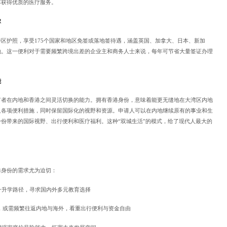
本获得优质的医疗服务。
球
区护照，享受175个国家和地区免签或落地签待遇，涵盖英国、加拿大、日本、新加
地。这一便利对于需要频繁跨境出差的企业主和商务人士来说，每年可节省大量签证办理
能
有者在内地和香港之间灵活切换的能力。拥有香港身份，意味着能更无缝地在大湾区内地
及各项便利措施，同时保留国际化的视野和资源。申请人可以在内地继续原有的事业和生
份带来的国际视野、出行便利和医疗福利。这种“双城生活”的模式，给了现代人最大的
港身份的需求尤为迫切：
一升学路径，寻求国内外多元教育选择
，或需频繁往返内地与海外，看重出行便利与资金自由