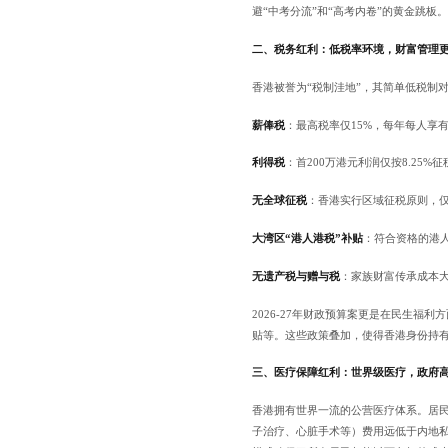
避“中考分流”和“高考内卷”的黄金跳板。
二、税务红利：低税率环境，财富管理
香港被誉为“税制洼地”，其简单低税制
薪俸税
：最高税率仅15%，每年每人享有
利得税
：首200万港元利润仅按8.25%
无全球征税
：香港实行区域征税原则，
大湾区“港人港税”补贴
：符合资格的港
无遗产税与赠与税
：家族财富传承成本
2026-27年财政预算案更是在民生福
贴等。这些政策叠加，使得香港身份持
三、医疗保障红利：世界级医疗，政府
香港拥有世界一流的公营医疗体系。居
子治疗、心脏手术等）费用远低于内地