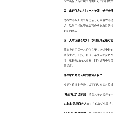
模式确保了所有居民都能以可负担的成
四、出行便利红利：一本护照，畅行全
持有香港永久居民身份后，可申请香港特
坡、欧洲申根区等主要商务和旅游目的
时间和成本。
五、大湾区融合红利：双城生活的新可
香港身份的另一大价值在于，它赋予持
城市生活、工作、创业，享受国民待遇
活，维持熟悉的人脉圈，同时拥有香港身
灵活度。
哪些家庭更适合规划香港身份？
根据过往服务经验，以下四类家庭对香
“教育焦虑”型家庭
：希望为子女避开单
企业主/跨境商务人士
：有税务优化需求