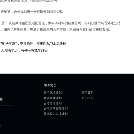
增强家庭抗风险能力，拓宽未来发展空间
，希望通过合规规划进一步获取长期居留资格
管理”，从前期评估匹配适配通道，到申请材料的精准呈现，再到获批后与香港建立持
对。如需了解更多关于香港身份规划的具体方案，欢迎咨询寰行盛世在线客服。
的“快车道”：申请条件、雇主匹配与永居路径
无需高学历，有offer就能拿身份
服务项目
香港优才计划
关于寰行
香港高才计划
资讯中心
司
香港专才计划
香港留学进修计划
香港投资入境计划
层