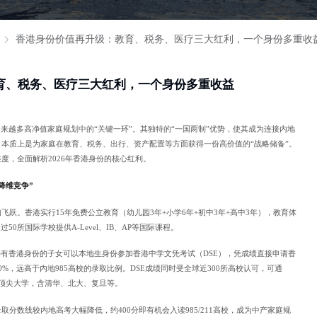
香港身份价值再升级：教育、税务、医疗三大红利，一个身份多重收
育、税务、医疗三大红利，一个身份多重收益
越来越多高净值家庭规划中的“关键一环”。其独特的“一国两制”优势，使其成为连接内地
本质上是为家庭在教育、税务、出行、资产配置等方面获得一份高价值的“战略储备”。
度，全面解析2026年香港身份的核心红利。
降维竞争”
跃。香港实行15年免费公立教育（幼儿园3年+小学6年+初中3年+高中3年），教育体
0所国际学校提供A-Level、IB、AP等国际课程。
持有香港身份的子女可以本地生身份参加香港中学文凭考试（DSE），凭成绩直接申请香
%，远高于内地985高校的录取比例。DSE成绩同时受全球近300所高校认可，可通
所顶尖大学，含清华、北大、复旦等。
分数线较内地高考大幅降低，约400分即有机会入读985/211高校，成为中产家庭规