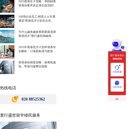
2025香港生子攻略：孕妈妈香
港身份要求及赴港生娃流程!
500强企业员工/精英人士专属
通道!香港优才计划名企优势
一次讲明白!
为什么越来越多精英家庭选择
香港优才?寰行盛世揭秘身份
规划背后的教育红利
2025年香港优才计划申请条件
全解析：12项新标准与政策解
读
拨打服务电话
020 88525362
香港身份续签攻略：薪俸税减
免、申报与缴费全指南
在线客服
热线电话
立即咨询
020 88525362
寰行盛世留学移民服务