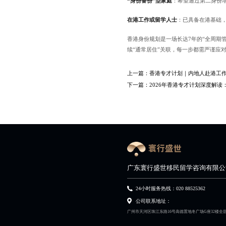
“身份备份”型家庭
：希望通过第二身份
在港工作或留学人士
：已具备在港基础
香港身份规划是一场长达7年的“全周期
续“通常居住”关联，每一步都需严谨应
上一篇：
香港专才计划｜内地人赴港工作
下一篇：
2026年香港专才计划深度解读：
广东寰行盛世移民留学咨询有限公
24小时服务热线：020 88525362
公司联系地址：
广州市天河区珠江东路16号高德置地冬广场G座32楼全