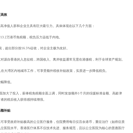
更高效
对高净值人群和企业主具有巨大吸引力。具体体现在以下几个方面：
13.2万港币免税额，税负压力远低于内地。
征税，超出部分按16.5%征收，对企业主极为友好。
仅对源自香港的入息征税，跨国收入、离岸收益通常无需在港缴税，利于全球资产规划。
人在大湾区内地城市工作，可享受额外税收补贴政策，实质进一步降低税负。
大幅降低。
利方面加大了投入，薪俸税免税额全面上调，同时发放额外1个月的综援标准金额、高龄津
有者的税后收入获得感持续增强。
高额补贴
民可享受政府补贴极高的公立医疗服务，住院费用每日仅百余港币，重症治疗（如癌症质
私立医院水平。香港医疗体系不仅技术先进、服务规范，且以公立医院为核心的普惠医疗