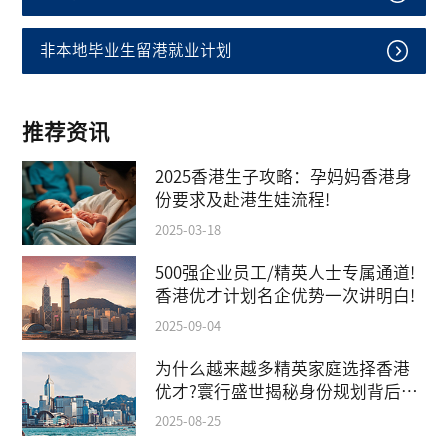
非本地毕业生留港就业计划
推荐资讯
2025香港生子攻略：孕妈妈香港身
份要求及赴港生娃流程!
2025-03-18
500强企业员工/精英人士专属通道!
香港优才计划名企优势一次讲明白!
2025-09-04
为什么越来越多精英家庭选择香港
优才?寰行盛世揭秘身份规划背后的
教育红利
2025-08-25