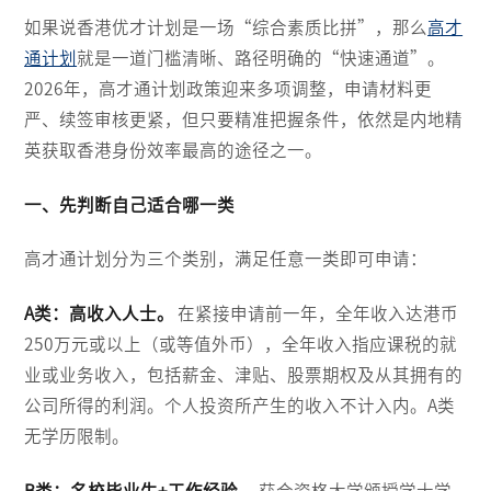
如果说香港优才计划是一场“综合素质比拼”，那么
高才
通计划
就是一道门槛清晰、路径明确的“快速通道”。
2026年，高才通计划政策迎来多项调整，申请材料更
严、续签审核更紧，但只要精准把握条件，依然是内地精
英获取香港身份效率最高的途径之一。
一、先判断自己适合哪一类
高才通计划分为三个类别，满足任意一类即可申请：
A类：高收入人士。
在紧接申请前一年，全年收入达港币
250万元或以上（或等值外币），全年收入指应课税的就
业或业务收入，包括薪金、津贴、股票期权及从其拥有的
公司所得的利润。个人投资所产生的收入不计入内。A类
无学历限制。
B类：名校毕业生+工作经验。
获合资格大学颁授学士学