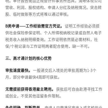
明。审计报告需由正规会计师事务所出具，清晰体现公司
营收、利润、股权结构、申请人分红及纳税情况。突击转
股、临时做账等方式将难以通过审核。
B类申请——工作经验需官方凭证。
证明工作经验必须提
供社会保险参保证明、个人所得税纳税记录或自然人电子
税务收入纳税明细查询。工作证明依然是必需材料，社
保/个税记录与工作证明两者配合使用，缺一不可。
三、高才通计划的核心优势
审批速度最快。
一般递交后入境处的审批周期为1-3个
月，部分申请最快4周即可获批。
无需提前获得香港雇主聘用。
获批后可自由赴港寻找工作
或创业，不受其他逗留条件限制。
条件明确、判断简单。
申请人只需满足高收入或名校毕业