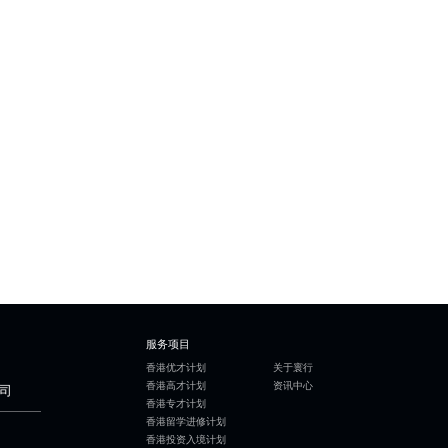
服务项目
香港优才计划
关于寰行
香港高才计划
资讯中心
司
香港专才计划
香港留学进修计划
香港投资入境计划