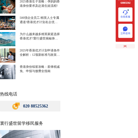
2025香港生子攻略：孕妈妈香
020 88525362
港身份要求及赴港生娃流程!
在线客服
500强企业员工/精英人士专属
通道!香港优才计划名企优势
一次讲明白!
立即咨询
为什么越来越多精英家庭选择
香港优才?寰行盛世揭秘身份
规划背后的教育红利
2025年香港优才计划申请条件
全解析：12项新标准与政策解
读
香港身份续签攻略：薪俸税减
免、申报与缴费全指南
热线电话
020 88525362
寰行盛世留学移民服务