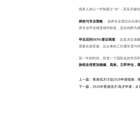
很多人担心一年制硕士
水
，其实关键
“
”
择校与专业策略
：
选择专业需结合自身
类专业毕业难度相对较低，适合纯粹为
毕业后的
IANG
签证续签
：
这是决定成
需要在港受雇，且从事的工作通常需与
花一年的时间，投资一个国际化的学历
旅程走得更加稳健、高效。立即评估，
上一篇：
香港优才计划2026申请指南
下一篇：
2026年香港优才/高才申请：