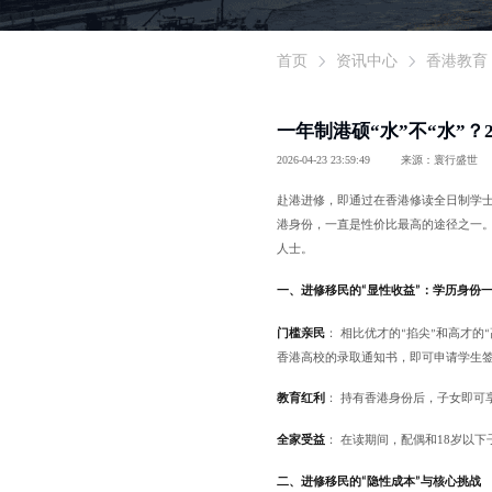
首页
资讯中心
香港教育
一年制港硕“水”不“水”？
2026-04-23 23:59:49
来源：寰行盛世
赴港进修，即通过在香港修读全日制学
港身份，一直是性价比最高的途径之一
人士。
一、进修移民的
显性收益
：学历身份
“
”
门槛亲民
：
相比优才的
掐尖
和高才的
“
”
“
香港高校的录取通知书，即可申请学生
教育红利
：
持有香港身份后，子女即可
全家受益
：
在读期间，配偶和
18
岁以下
二、
进修移民的
隐性成本
与核心挑战
“
”