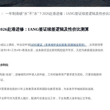
一年制港硕“水”不“水”？2026赴港进修：IANG签证续签逻辑及性价
2026赴港进修：IANG签证续签逻辑及性价比测算
士或以上课程，毕业后申请
IANG
签证（非本地毕业生留港
回港就业安排）
，从而获得香
/
。读书
1
年
工作
年
香港永居，这条路径适合那些既想提升学历，又想为家庭规划身份的
+
6
=
一步到位
高薪
名校
，进修移民对申请人的年龄、工作经验和资产要求更为宽松。只要你能获得
/
”
签证。
享受香港优质的
15
年义务教育体系和国际化教育资源，为未来升学铺就双轨道路。
子女即可作为受养人随行，配偶可在港合法工作，子女免费入读本地公立学校。