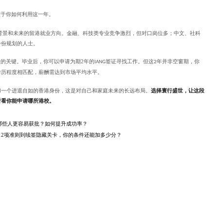
在于你如何利用这一年。
背景和未来的留港就业方向。金融、科技类专业竞争激烈，但对口岗位多；中文、社科
身份规划的人士。
败的关键。毕业后，你可以申请为期
2
年的
签证寻找工作。但这
年并非空窗期，你
IANG
2
学历程度相匹配，薪酬需达到市场平均水平。
和一个进退自如的香港身份，这是对自己和家庭未来的长远布局。
选择寰行盛世，让这段
看看你能申请哪所港校
。
：哪些人更容易获批？如何提升成功率？
从12项准则到续签隐藏关卡，你的条件还能加多少分？