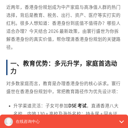
近两年，香港身份规划成为中产家庭与高净值人群的热门
选择，背后是教育、税务、出行、资产、医疗等实打实的
红利。很多人想知道：香港身份到底值不值得办？哪些人
适合办理？今天结合 2026 最新政策，由寰行盛世为你拆
解香港身份的真实价值，帮你理清香港身份规划的关键路
径。
一、教育优势：多元升学，家庭首选动
力
对多数家庭而言，教育是办理香港身份的核心诉求。寰行
盛世在香港身份规划中，常把教育路径作为优先设计项：
升学渠道灵活：子女可参加
DSE 考试
，直通香港八大
名校、内地 130 + 高校及海外名校；持永居 + 回乡证
可走
华侨生联考
，低难度、低分数线入读内地名校；