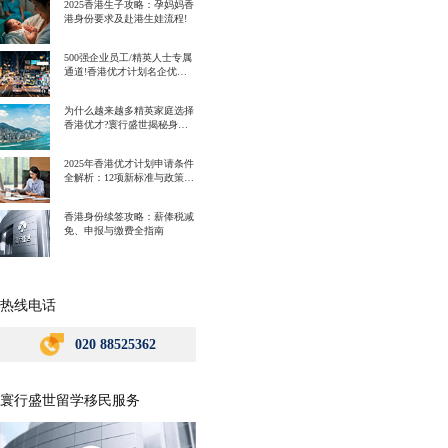
2025香港生子攻略：孕妈妈香
港身份要求及赴港生娃流程!
500强企业员工/精英人士专属
通道!香港优才计划名企优势
一次讲明白!
为什么越来越多精英家庭选择
香港优才?寰行盛世揭秘身份
规划背后的教育红利
2025年香港优才计划申请条件
全解析：12项新标准与政策解
读
香港身份续签攻略：薪俸税减
免、申报与缴费全指南
热线电话
020 88525362
寰行盛世留学移民服务