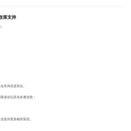
政策支持
词：
球化布局高度契合。
国香港依旧具有多重优势：
企业提供更多融资渠道。