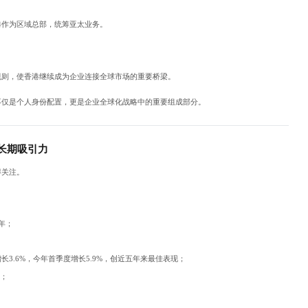
港作为区域总部，统筹亚太业务。
规则，使香港继续成为企业连接全球市场的重要桥梁。
不仅是个人身份配置，更是企业全球化战略中的重要组成部分。
长期吸引力
得关注。
7年；
长3.6%，今年首季度增长5.9%，创近五年来最佳表现；
三；