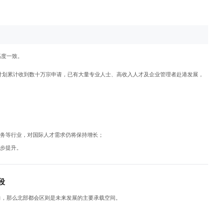
高度一致。
才计划累计收到数十万宗申请，已有大量专业人士、高收入人才及企业管理者赴港发展，
：
服务等行业，对国际人才需求仍将保持增长；
一步提升。
段
向，那么北部都会区则是未来发展的主要承载空间。