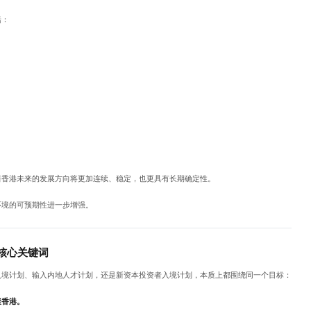
括：
着香港未来的发展方向将更加连续、稳定，也更具有长期确定性。
环境的可预期性进一步增强。
核心关键词
入境计划、输入内地人才计划，还是新资本投资者入境计划，本质上都围绕同一个目标：
聚香港。