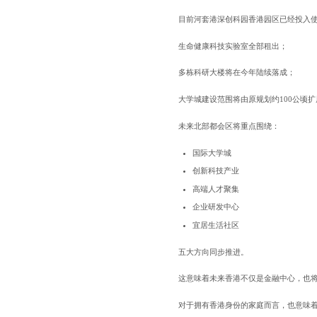
目前河套港深创科园香港园区已经投入
生命健康科技实验室全部租出；
多栋科研大楼将在今年陆续落成；
大学城建设范围将由原规划约100公顷扩
未来北部都会区将重点围绕：
国际大学城
创新科技产业
高端人才聚集
企业研发中心
宜居生活社区
五大方向同步推进。
这意味着未来香港不仅是金融中心，也
对于拥有香港身份的家庭而言，也意味