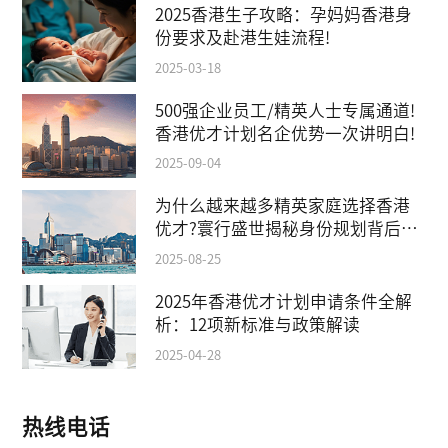
2025香港生子攻略：孕妈妈香港身
份要求及赴港生娃流程!
2025-03-18
500强企业员工/精英人士专属通道!
香港优才计划名企优势一次讲明白!
2025-09-04
为什么越来越多精英家庭选择香港
优才?寰行盛世揭秘身份规划背后的
教育红利
2025-08-25
2025年香港优才计划申请条件全解
析：12项新标准与政策解读
2025-04-28
热线电话