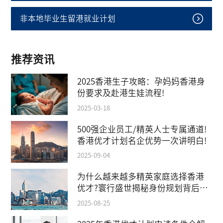
非本地毕业生留港就业计划
推荐资讯
2025香港生子攻略：孕妈妈香港身
份要求及赴港生娃流程!
2025-03-18
500强企业员工/精英人士专属通道!
香港优才计划名企优势一次讲明白!
2025-09-04
为什么越来越多精英家庭选择香港
优才?寰行盛世揭秘身份规划背后的
教育红利
2025-08-25