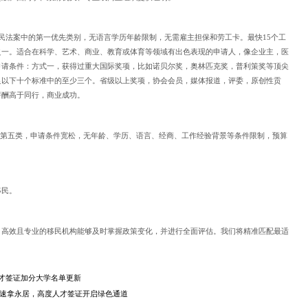
移民法案中的第一优先类别，无语言学历年龄限制，无需雇主担保和劳工卡。最快15个工
之一。适合在科学、艺术、商业、教育或体育等领域有出色表现的申请人，像企业主，医
申请条件：方式一，获得过重大国际奖项，比如诺贝尔奖，奥林匹克奖，普利策奖等顶尖
足以下十个标准中的至少三个。省级以上奖项，协会会员，媒体报道，评委，原创性贡
薪酬高于同行，商业成功。
的第五类，申请条件宽松，无年龄、学历、语言、经商、工作经验背景等条件限制，预算
移民。
，高效且专业的移民机构能够及时掌握政策变化，并进行全面评估。我们将精准匹配最适
。
才签证加分大学名单更新
年快速拿永居，高度人才签证开启绿色通道