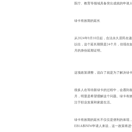
医疗、教育等领域具备突出成就的申请人
绿卡有效期的延长
从2024年9月10日起，合法永久居民
以往，这个延长期限是24个月，但现在如
月的身份延期证明。
这项政策调整，说白了就是为了解决绿卡
很多人在等待新绿卡的过程中，会遇到各
月，明显是希望缓解这个问题。绿卡有
注于职业发展和家庭生活。
绿卡有效期的延长不仅仅是便利的体现
EB1A和NIW申请人来说，这一政策将