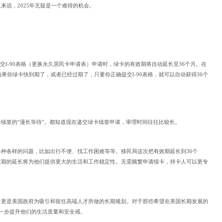
来说，2025年无疑是一个难得的机会。
在递交I-90表格（更换永久居民卡申请表）申请时，绿卡的有效期将自动延长至36个月。在
果你绿卡快到期了，或者已经过期了，只要你正确提交I-90表格，就可以自动获得36个
续签的“漫长等待”。都知道现在递交绿卡续签申请，审理时间往往比较长。
种各样的问题，比如出行不便、找工作困难等等。移民局这次把有效期延长到36个
效期的延长将为他们提供更大的生活和工作稳定性。无需频繁申请续卡，持卡人可以更专
，更是美国政府为吸引和留住高端人才所做的长期规划。对于那些希望在美国长期发展的
进一步提升他们的生活质量和安全感。