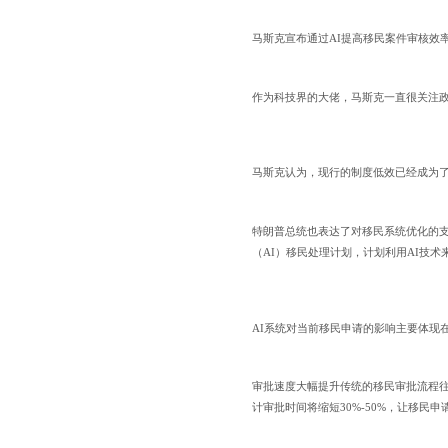
马斯克宣布通过AI提高移民案件审核效
作为科技界的大佬，马斯克一直很关注
马斯克认为，现行的制度低效已经成为
特朗普总统也表达了对移民系统优化的支
（AI）移民处理计划，计划利用AI技术
AI系统对当前移民申请的影响主要体现
审批速度大幅提升传统的移民审批流程往
计审批时间将缩短30%-50%，让移