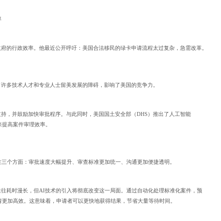
率
政府的行政效率。他最近公开呼吁：美国合法移民的绿卡申请流程太过复杂，急需改革。
了许多技术人才和专业人士留美发展的障碍，影响了美国的竞争力。
持，并鼓励加快审批程序。与此同时，美国国土安全部（DHS）推出了人工智能
来提高案件审理效率。
在三个方面：审批速度大幅提升、审查标准更加统一、沟通更加便捷透明。
往耗时漫长，但AI技术的引入将彻底改变这一局面。通过自动化处理标准化案件，预
民申请更加高效。这意味着，申请者可以更快地获得结果，节省大量等待时间。