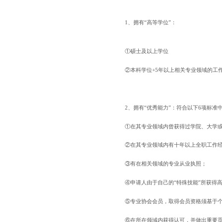
1、拥有“高等学位”：
①硕士及以上学位
②本科学位+5年以上相关专业领域的工
2、拥有“优秀能力”：符合以下6项标准
①在其专业领域内曾获得过学院、大学
②在其专业领域内有十年以上全职工作
③有在相关领域的专业从业执照；
④申请人由于自己的“特殊技能”所获得
⑤专业协会会员，取得会员资格须基于
⑥在所在领域内获得认可，并做出重要