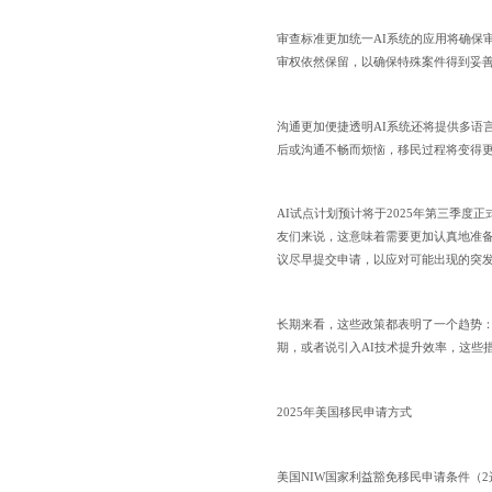
审查标准更加统一AI系统的应用将确保
审权依然保留，以确保特殊案件得到妥
沟通更加便捷透明AI系统还将提供多语
后或沟通不畅而烦恼，移民过程将变得
AI试点计划预计将于2025年第三季
友们来说，这意味着需要更加认真地准
议尽早提交申请，以应对可能出现的突
长期来看，这些政策都表明了一个趋势
期，或者说引入AI技术提升效率，这些
2025年美国移民申请方式
美国NIW国家利益豁免移民申请条件（2