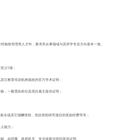
作经验除管理类人才外，要求所从事领域与其所学专业方向基本一致。
中至少3项：
或其它教育培训机构颁发的官方学术证明；
经验，一般需由前任及现任雇主提供证明；
高薪水或其它报酬资助，包括资助研究项目的奖励经费等等；
个人能力；
贡献。由同事、政府机关、专业或商业组织提供证明。