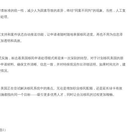
审查标准的统一性，减少人为因素导致的差异，终结“同案不同判”的现象。当然，人工复
善处理。
言支持和案件状态自动推送功能，让申请者随时随地掌握移民进度。再也不用为信息滞
更加透明和高效。
度正式实施，标志着美国移民申请处理模式将迎来一次深刻的转型。对于计划移民美国的朋
备申请材料。确保文件清晰、信息一致，并对特殊情况作出详细说明。如果时间允许，建
发情况。
：美国正在尝试解决移民系统中的痛点。无论是增加职业移民配额，还是延长绿卡有效
措施都指向同一个目标——吸引更多优秀人才，同时让合法移民的过程更加顺畅。
选1）