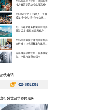
2025香港生子攻略：孕妈妈香
港身份要求及赴港生娃流程!
500强企业员工/精英人士专属
通道!香港优才计划名企优势
一次讲明白!
为什么越来越多精英家庭选择
香港优才?寰行盛世揭秘身份
规划背后的教育红利
2025年香港优才计划申请条件
全解析：12项新标准与政策解
读
香港身份续签攻略：薪俸税减
免、申报与缴费全指南
热线电话
020 88525362
寰行盛世留学移民服务