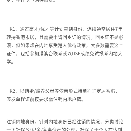
HK1、通过高才/优才等计划拿到身份，连续通常居住7年
转持香港永居，且需要申请回乡证的情况。回乡证不是必
须，但如果想在内地享受港人优待政策，大多数需要这个
证件。包括参加港澳台联考或以DSE成绩免试报考内地大
学。
HK2、以结婚/赡养父母等依亲形式持单程证定居香港，
签发单程证前按要求需注销内地户籍。
注销内地身份。针对内地身份已经注销的情况，分类讨论
一下社保/公积金/各类资产的处理。社保关于个人在达到