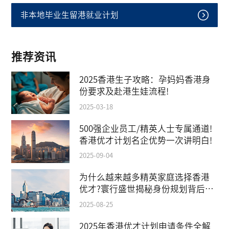
非本地毕业生留港就业计划
推荐资讯
2025香港生子攻略：孕妈妈香港身
份要求及赴港生娃流程!
2025-03-18
500强企业员工/精英人士专属通道!
香港优才计划名企优势一次讲明白!
2025-09-04
为什么越来越多精英家庭选择香港
优才?寰行盛世揭秘身份规划背后的
教育红利
2025-08-25
2025年香港优才计划申请条件全解