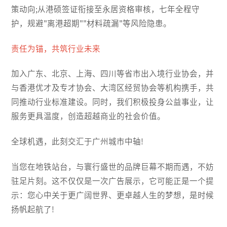
策动向;从港硕签证衔接至永居资格审核，七年全程守
护，规避"离港超期""材料疏漏"等风险隐患。
责任为锚，共筑行业未来
加入广东、北京、上海、四川等省市出入境行业协会，并
与香港优才及专才协会、大湾区经贸协会等机构携手，共
同推动行业标准建设。同时，我们积极投身公益事业，让
服务更具温度，创造超越商业的社会价值。
全球机遇，此刻交汇于广州城市中轴!
当您在地铁站台，与寰行盛世的品牌巨幕不期而遇，不妨
驻足片刻。这不仅仅是一次广告展示，它可能正是一个提
示：您心中关于更广阔世界、更卓越人生的梦想，是时候
扬帆起航了!