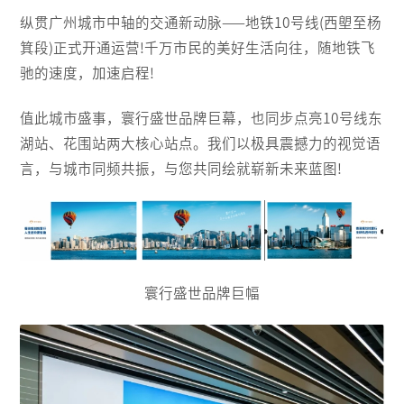
纵贯广州城市中轴的交通新动脉——地铁10号线(西塱至杨
箕段)正式开通运营!千万市民的美好生活向往，随地铁飞
驰的速度，加速启程!
值此城市盛事，寰行盛世品牌巨幕，也同步点亮10号线东
湖站、花围站两大核心站点。我们以极具震撼力的视觉语
言，与城市同频共振，与您共同绘就崭新未来蓝图!
寰行盛世品牌巨幅