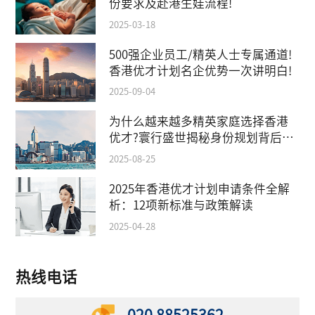
份要求及赴港生娃流程!
2025-03-18
500强企业员工/精英人士专属通道!
香港优才计划名企优势一次讲明白!
2025-09-04
为什么越来越多精英家庭选择香港
优才?寰行盛世揭秘身份规划背后的
教育红利
2025-08-25
2025年香港优才计划申请条件全解
析：12项新标准与政策解读
2025-04-28
热线电话