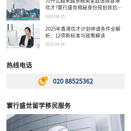
为什么越来越多精英家庭选择香港
优才?寰行盛世揭秘身份规划背后的
教育红利
2025-08-25
2025年香港优才计划申请条件全解
析：12项新标准与政策解读
2025-04-28
热线电话
020 88525362
寰行盛世留学移民服务