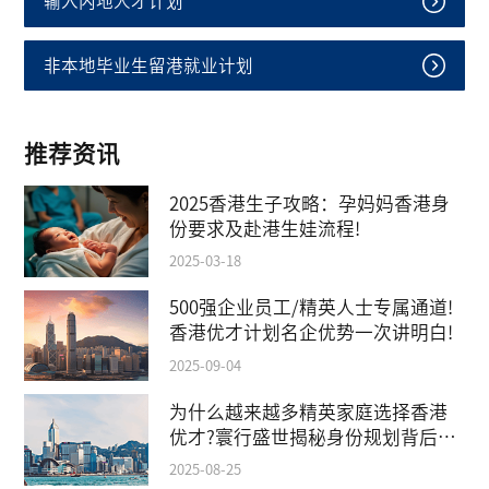
输入内地人才计划
非本地毕业生留港就业计划
推荐资讯
2025香港生子攻略：孕妈妈香港身
份要求及赴港生娃流程!
2025-03-18
500强企业员工/精英人士专属通道!
香港优才计划名企优势一次讲明白!
2025-09-04
为什么越来越多精英家庭选择香港
优才?寰行盛世揭秘身份规划背后的
教育红利
2025-08-25