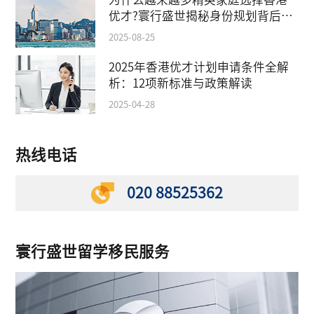
优才?寰行盛世揭秘身份规划背后的
教育红利
2025-08-25
2025年香港优才计划申请条件全解
析：12项新标准与政策解读
2025-04-28
热线电话
020 88525362
寰行盛世留学移民服务