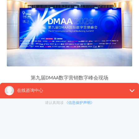
第九届
数字营销数字峰会现场
DMAA
行业顶尖盛会，汇聚权威声音与头部力量
Part.1
本届峰会嘉宾阵容尤为瞩目，汇聚了包括
广州市广告行业
协会会长钟敏雄先生、特尔智慧城市科技部广亚太区总经