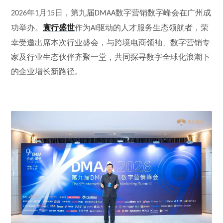
年
月
日，第九届
数字营销数字峰会在广州成
2026
1
15
DMAA
功举办。
寰行盛世
作为
驱动的人才服务生态领航者，荣
AI
幸受邀出席本次行业盛会，与跨境电商领袖、数字营销专
家及行业生态伙伴齐聚一堂，共同探寻数字全球化浪潮下
的企业增长新路径。