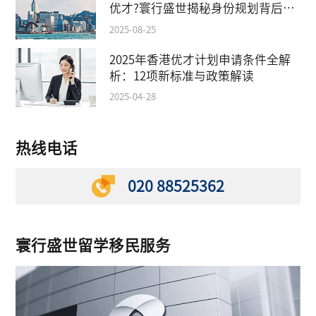
优才?寰行盛世揭秘身份规划背后的
教育红利
2025-08-25
2025年香港优才计划申请条件全解
析：12项新标准与政策解读
2025-04-28
热线电话
020 88525362
寰行盛世留学移民服务