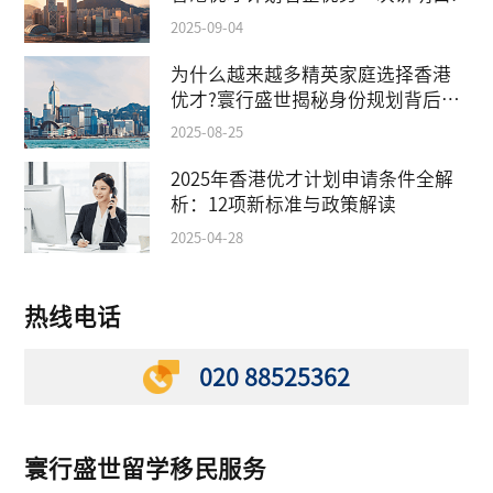
2025-09-04
为什么越来越多精英家庭选择香港
优才?寰行盛世揭秘身份规划背后的
教育红利
2025-08-25
2025年香港优才计划申请条件全解
析：12项新标准与政策解读
2025-04-28
热线电话
020 88525362
寰行盛世留学移民服务