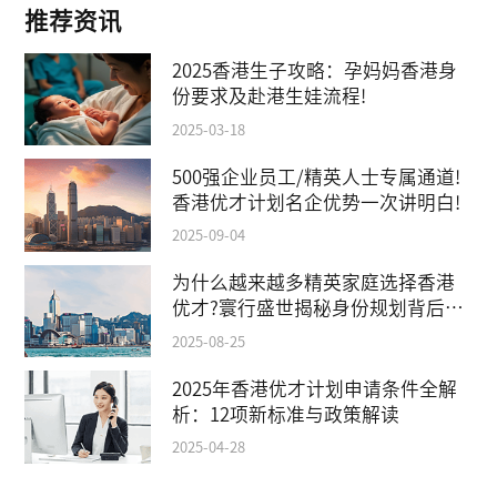
推荐资讯
2025香港生子攻略：孕妈妈香港身
份要求及赴港生娃流程!
2025-03-18
500强企业员工/精英人士专属通道!
香港优才计划名企优势一次讲明白!
2025-09-04
为什么越来越多精英家庭选择香港
优才?寰行盛世揭秘身份规划背后的
教育红利
2025-08-25
2025年香港优才计划申请条件全解
析：12项新标准与政策解读
2025-04-28