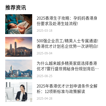
推荐资讯
2025香港生子攻略：孕妈妈香港身
份要求及赴港生娃流程!
2025-03-18
500强企业员工/精英人士专属通道!
香港优才计划名企优势一次讲明白!
2025-09-04
为什么越来越多精英家庭选择香港
优才?寰行盛世揭秘身份规划背后的
教育红利
2025-08-25
2025年香港优才计划申请条件全解
析：12项新标准与政策解读
2025-04-28