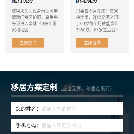
通行优势
养老优势
取得永久居民身份证可申
只要每个月在澳门交90
请澳门特区护照，享受免
块澳币，连续交满5年到
签证进入全球140多个国
了60岁每个月就能拿到
家和地区
3350块，65岁之后就能
到8K的敬老金和公积
金，同时享有免费医疗社
立即咨询
立即咨询
会救济金、失业津贴等
移居方案定制
（盛世无界，移居选寰行）
您的姓名：
手机号码：