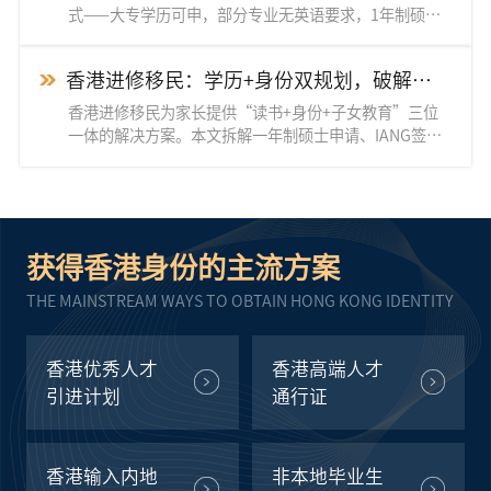
式——大专学历可申，部分专业无英语要求，1年制硕士
毕业即可获IANG签证。本文从申请条件、热门专业、三
大“隐藏价值”到永居路径全面拆解，助你实现“学历
香港进修移民：学历+身份双规划，破解中
+身份”双规划。
年家庭的“教育焦虑”
香港进修移民为家长提供“读书+身份+子女教育”三位
一体的解决方案。本文拆解一年制硕士申请、IANG签证
续签及永居路径，帮助中年家庭以可控成本实现身份与教
育的双重跃升。
获得香港身份的主流方案
THE MAINSTREAM WAYS TO OBTAIN HONG KONG IDENTITY
香港优秀人才
香港高端人才
引进计划
通行证
香港输入内地
非本地毕业生