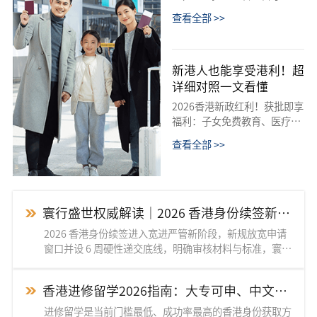
优才改计分制、高才通延首
查看全部 >>
签，设分层优待，强调实质贡
献方可续签拿永居。
新港人也能享受港利！超
详细对照一文看懂
2026香港新政红利！获批即享
福利：子女免费教育、医疗封
顶1万、低税及大湾区补贴。
查看全部 >>
凯咤解析非永居权益，助您用
好香港身份。
寰行盛世权威解读｜2026 香港身份续签新
规：守住 6 周刚性底线，严防身份中断！
2026 香港身份续签进入宽进严管新阶段，新规放宽申请
窗口并设 6 周硬性递交底线，明确审核材料与标准，寰行
盛世拆解新规助力稳妥续签、顺利申领永居。
香港进修留学2026指南：大专可申、中文授
课，一年制硕士规划永居
进修留学是当前门槛最低、成功率最高的香港身份获取方