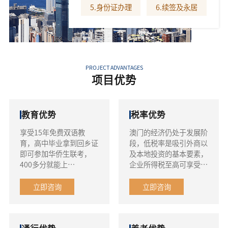
5.身份证办理
6.续签及永居
PROJECT ADVANTAGES
项目优势
教育优势
税率优势
享受15年免费双语教
澳门的经济仍处于发展阶
育，高中毕业拿到回乡证
段，低税率是吸引外商以
即可参加华侨生联考，
及本地投资的基本要素，
400多分就能上
企业所得税至高可享受
985/211，还能去海外留
60万利润豁免纳税，且
学
个人所得税税率至高仅为
立即咨询
立即咨询
12%