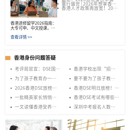
的“教育焦虑”
大通道全解析
寰行盛世 | 2026年想拿香港
身份？优才/专才/高才/留学
香港人才政策再放宽！2026
四大途径全面对比！
年抓住黄金窗口，寰行盛世
助力你开启身份新篇章
香港进修留学2026指南：
大专可申、中文授课，一
年制硕士规划永居
查看详情 >>
香港身份问题答疑
考评局官宣：DSE国际
香港学校出现“招生
版（iDSE）正在研究
荒”，家庭提前规划
中！这对拿香港身份
香港身份迎来窗口期
为了孩子教育办一个
要不要为了孩子教育
的家庭意味着什么？
香港身份值不值得？
办一个香港身份？内
内地孩子去香港上
地孩子如何去香港上
2026香港DSE放榜！
香港DSE明日放榜！成
学，路径全拆解
学？
非永居与永居考生有
绩之外，更重要的是
哪些区别？很多家长
未来还有很多种可能
一批精英家长悄悄
香港DSE考试有哪些优
现在才知道
“逃离” 深圳！避开
势？越来越多家庭提
高考内卷多一条升学
前规划香港身份，只
一文读懂香港受养人
深圳中考报名人数突
退路
为给孩子多一种升学
签证｜一人规划，全
破15万，大湾区家庭
选择
家共享港式教育与生
为何开始提前布局香
活红利
港DSE升学赛道？