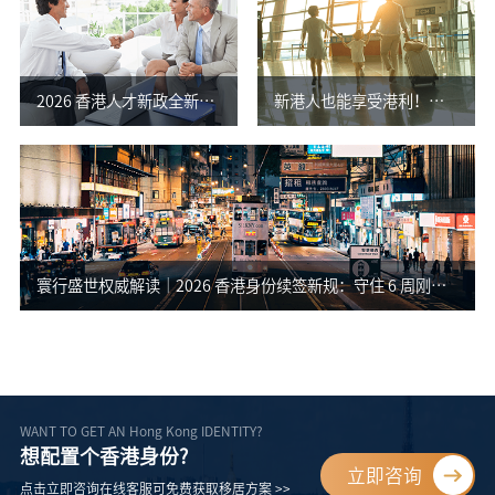
2026 香港人才新政全新升
新港人也能享受港利！超
级｜政策转向高质量留
详细对照一文看懂
才，五大身份通道完整解
析
寰行盛世权威解读｜2026 香港身份续签新规：守住 6 周刚性
底线，严防身份中断！
WANT TO GET AN Hong Kong IDENTITY?
想配置个香港身份?
立即咨询
点击立即咨询在线客服可免费获取移居方案 >>